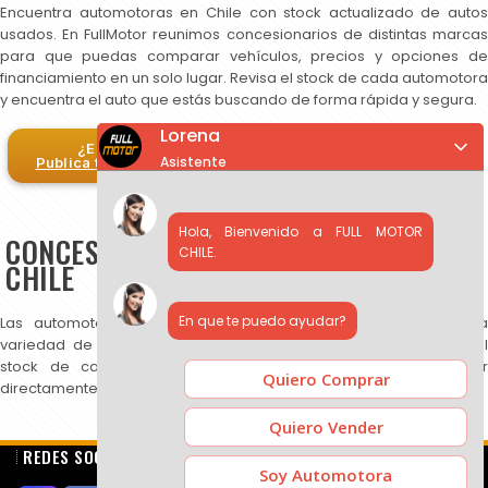
Encuentra automotoras en Chile con stock actualizado de autos
usados. En FullMotor reunimos concesionarios de distintas marcas
para que puedas comparar vehículos, precios y opciones de
financiamiento en un solo lugar. Revisa el stock de cada automotora
y encuentra el auto que estás buscando de forma rápida y segura.
Lorena
¿Eres automotora?
Asistente
Publica tus autos en FullMotor
Hola, Bienvenido a FULL MOTOR
CONCESIONARIOS DE AUTOS USADOS EN
CHILE.
CHILE
En que te puedo ayudar?
Las automotoras publicadas en FullMotor ofrecen una amplia
variedad de autos usados, SUV y camionetas. Puedes revisar el
stock de cada concesionario, comparar precios y contactar
Quiero Comprar
directamente para más información.
Quiero Vender
REDES SOCIALES
Soy Automotora