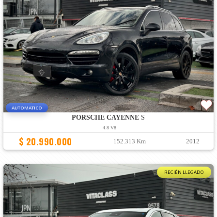
AUTOMATICO
PORSCHE CAYENNE
S
4.8 V8
$ 20.990.000
152.313 Km
2012
RECIÉN LLEGADO