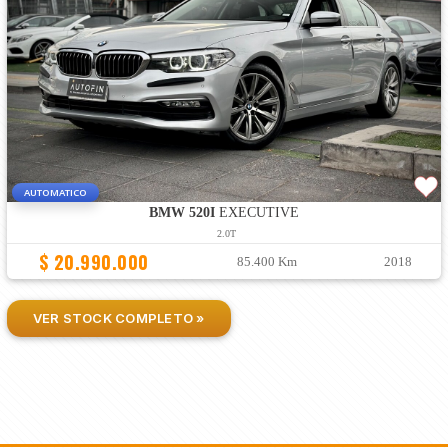
AUTOMATICO
BMW 520I
EXECUTIVE
2.0T
$ 20.990.000
85.400 Km
2018
VER STOCK COMPLETO »