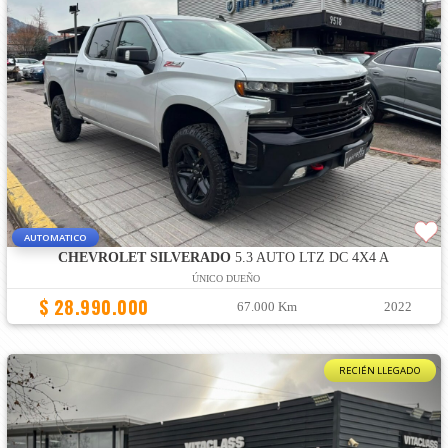
AUTOMATICO
CHEVROLET SILVERADO
5.3 AUTO LTZ DC 4X4 A
ÚNICO DUEÑO
$ 28.990.000
67.000 Km
2022
RECIÉN LLEGADO