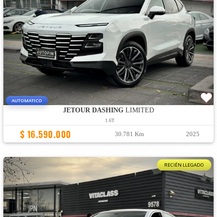
AUTOMATICO
JETOUR DASHING
LIMITED
1.6T
$ 16.590.000
30.781 Km
2025
RECIÉN LLEGADO