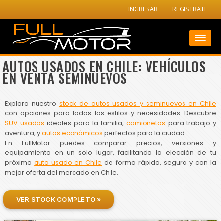
INGRESAR
REGISTRATE
Toggl
naviga
AUTOS USADOS EN CHILE: VEHÍCULOS
EN VENTA SEMINUEVOS
Explora nuestro
stock de autos usados y seminuevos en Chile
con opciones para todos los estilos y necesidades. Descubre
SUV usados
ideales para la familia,
camionetas
para trabajo y
aventura, y
autos económicos
perfectos para la ciudad.
En FullMotor puedes comparar precios, versiones y
equipamiento en un solo lugar, facilitando la elección de tu
próximo
auto usado en Chile
de forma rápida, segura y con la
mejor oferta del mercado en Chile.
VER STOCK COMPLETO »