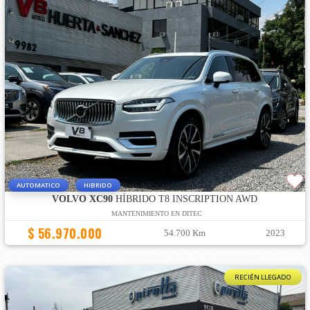
AUTOMATICO
HIBRIDO
VOLVO XC90
HÍBRIDO T8 INSCRIPTION AWD
MANTENIMIENTO EN DITEC
$ 56.970.000
54.700 Km
2023
RECIÉN LLEGADO