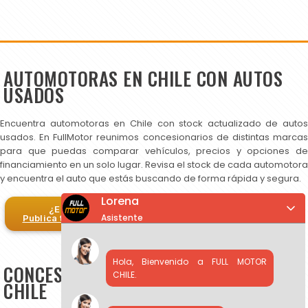
AUTOMOTORAS EN CHILE CON AUTOS
USADOS
Encuentra automotoras en Chile con stock actualizado de autos
usados. En FullMotor reunimos concesionarios de distintas marcas
para que puedas comparar vehículos, precios y opciones de
financiamiento en un solo lugar. Revisa el stock de cada automotora
y encuentra el auto que estás buscando de forma rápida y segura.
Lorena
¿Eres automotora?
Asistente
Publica tus autos en FullMotor
Hola, Bienvenido a FULL MOTOR
CONCESIONARIOS DE AUTOS USADOS EN
CHILE.
CHILE