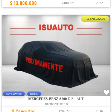
$ 13.000.000
13.400 Km
2022
RECIÉN LLEGADO
AUTOMATICO
DIESEL
MERCEDES-BENZ A200
D 2.1 AUT
RECIBO VEHÍCULO
$ Consultar
120.622 Km
2016