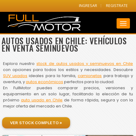
INGRESAR
REGISTRATE
Toggl
naviga
AUTOS USADOS EN CHILE: VEHÍCULOS
EN VENTA SEMINUEVOS
Explora nuestro
stock de autos usados y seminuevos en Chile
con opciones para todos los estilos y necesidades. Descubre
SUV usados
ideales para la familia,
camionetas
para trabajo y
aventura, y
autos económicos
perfectos para la ciudad.
En FullMotor puedes comparar precios, versiones y
equipamiento en un solo lugar, facilitando la elección de tu
próximo
auto usado en Chile
de forma rápida, segura y con la
mejor oferta del mercado en Chile.
VER STOCK COMPLETO »