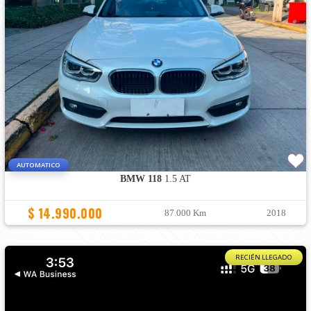
AUTOMATICO
BMW 118
1.5 AT
$ 14.990.000
87.000 Km
2018
RECIÉN LLEGADO