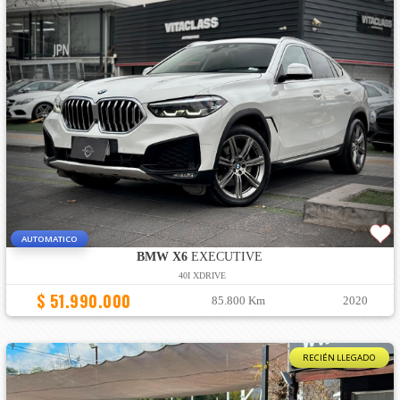
AUTOMATICO
BMW X6
EXECUTIVE
40I XDRIVE
$ 51.990.000
85.800 Km
2020
RECIÉN LLEGADO