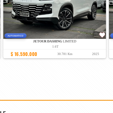
AUTOMATICO
JETOUR DASHING
LIMITED
1.6T
$ 16.590.000
30.781 Km
2025