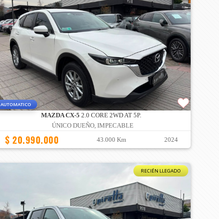
AUTOMATICO
MAZDA CX-5
2.0 CORE 2WD AT 5P.
ÚNICO DUEÑO, IMPECABLE
$ 20.990.000
43.000 Km
2024
RECIÉN LLEGADO