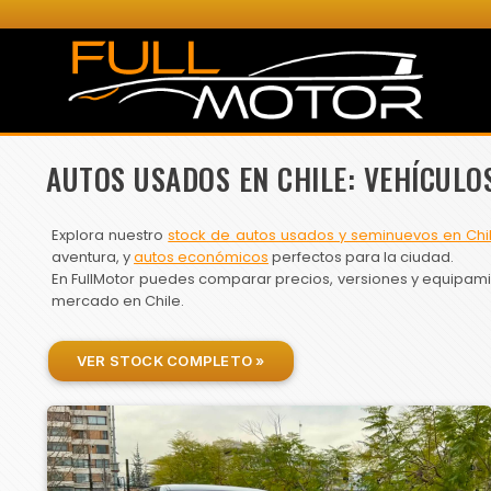
AUTOS USADOS EN CHILE: VEHÍCULO
Explora nuestro
stock de autos usados y seminuevos en Chi
aventura, y
autos económicos
perfectos para la ciudad.
En FullMotor puedes comparar precios, versiones y equipamien
mercado en Chile.
VER STOCK COMPLETO »