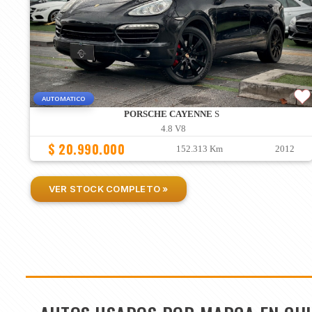
AUTOMATICO
PORSCHE CAYENNE
S
4.8 V8
$ 20.990.000
152.313 Km
2012
VER STOCK COMPLETO »