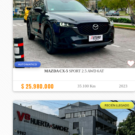
AUTOMATICO
MAZDA CX-5
SPORT 2.5 AWD 6AT
$ 25.980.000
35.100 Km
2023
RECIÉN LLEGADO