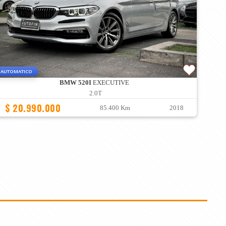
AUTOMATICO
BMW 520I
EXECUTIVE
2.0T
$ 20.990.000
85.400 Km
2018