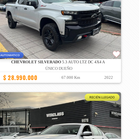
AUTOMATICO
CHEVROLET SILVERADO
5.3 AUTO LTZ DC 4X4 A
ÚNICO DUEÑO
$ 28.990.000
67.000 Km
2022
RECIÉN LLEGADO