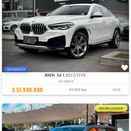
AUTOMATICO
BMW X6
EXECUTIVE
40I XDRIVE
$ 51.990.000
85.800 Km
2020
RECIÉN LLEGADO