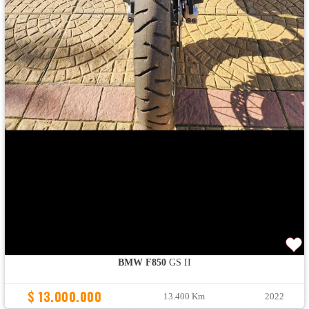
BMW F850
GS II
$ 13.000.000
13.400 Km
2022