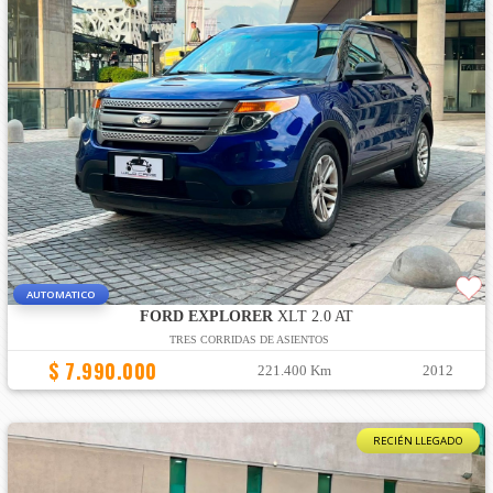
AUTOMATICO
FORD EXPLORER
XLT 2.0 AT
TRES CORRIDAS DE ASIENTOS
$ 7.990.000
221.400 Km
2012
RECIÉN LLEGADO