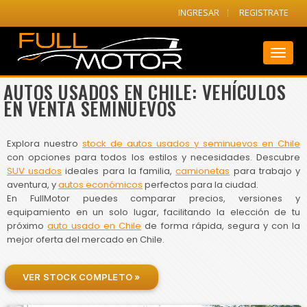
INGRESAR
REGISTRATE
Toggl
naviga
AUTOS USADOS EN CHILE: VEHÍCULOS
EN VENTA SEMINUEVOS
Explora nuestro
stock de autos usados y seminuevos en Chile
con opciones para todos los estilos y necesidades. Descubre
SUV usados
ideales para la familia,
camionetas
para trabajo y
aventura, y
autos económicos
perfectos para la ciudad.
En FullMotor puedes comparar precios, versiones y
equipamiento en un solo lugar, facilitando la elección de tu
próximo
auto usado en Chile
de forma rápida, segura y con la
mejor oferta del mercado en Chile.
VER STOCK COMPLETO »