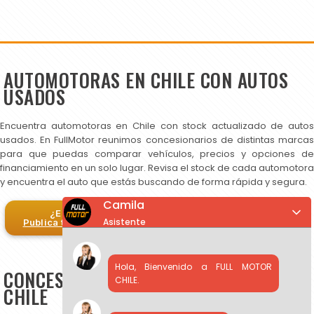
AUTOMOTORAS EN CHILE CON AUTOS
USADOS
Encuentra automotoras en Chile con stock actualizado de autos
usados. En FullMotor reunimos concesionarios de distintas marcas
para que puedas comparar vehículos, precios y opciones de
financiamiento en un solo lugar. Revisa el stock de cada automotora
y encuentra el auto que estás buscando de forma rápida y segura.
Camila
¿Eres automotora?
Asistente
Publica tus autos en FullMotor
Hola, Bienvenido a FULL MOTOR
CONCESIONARIOS DE AUTOS USADOS EN
CHILE.
CHILE