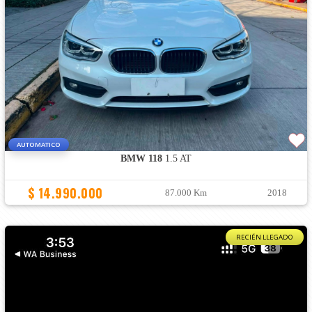
AUTOMATICO
BMW 118
1.5 AT
$ 14.990.000
87.000 Km
2018
RECIÉN LLEGADO