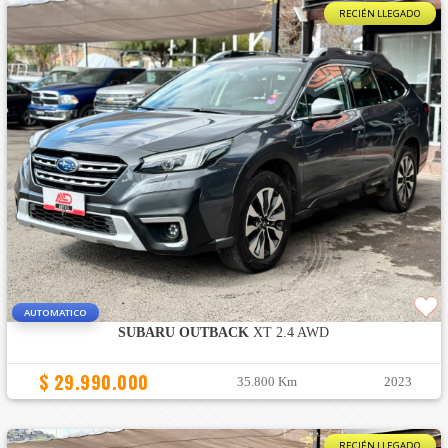
RECIÉN LLEGADO
AUTOMATICO
SUBARU OUTBACK
XT 2.4 AWD
$ 29.990.000
35.800 Km
2023
RECIÉN LLEGADO