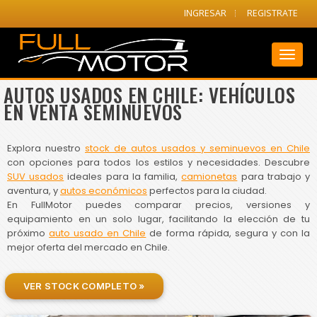
INGRESAR
REGISTRATE
Toggl
naviga
AUTOS USADOS EN CHILE: VEHÍCULOS
EN VENTA SEMINUEVOS
Explora nuestro
stock de autos usados y seminuevos en Chile
con opciones para todos los estilos y necesidades. Descubre
SUV usados
ideales para la familia,
camionetas
para trabajo y
aventura, y
autos económicos
perfectos para la ciudad.
En FullMotor puedes comparar precios, versiones y
equipamiento en un solo lugar, facilitando la elección de tu
próximo
auto usado en Chile
de forma rápida, segura y con la
mejor oferta del mercado en Chile.
VER STOCK COMPLETO »