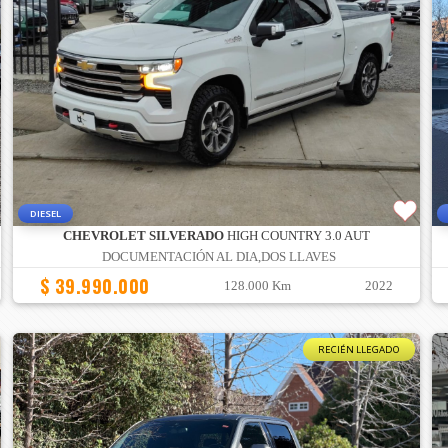
DIESEL
CHEVROLET SILVERADO
HIGH COUNTRY 3.0 AUT
DOCUMENTACIÓN AL DIA,DOS LLAVES
$ 39.990.000
128.000 Km
2022
RECIÉN LLEGADO