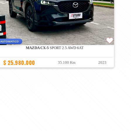
AUTOMATICO
MAZDA CX-5
SPORT 2.5 AWD 6AT
$ 25.980.000
35.100 Km
2023