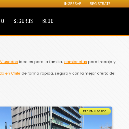
INGRESAR
REGISTRATE
TO
SEGUROS
BLOG
V usados
ideales para la familia,
camionetas
para trabajo y
do en Chile
de forma rápida, segura y con la mejor oferta del
RECIÉN LLEGADO