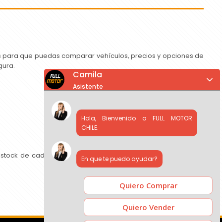
as para que puedas comparar vehículos, precios y opciones de
gura.
Camila
Asistente
Hola, Bienvenido a FULL MOTOR
CHILE.
 stock de cada concesionario, comparar precios y contactar
En que te puedo ayudar?
Quiero Comprar
Quiero Vender