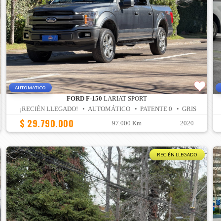
AUTOMATICO
FORD F-150
LARIAT SPORT
¡RECIÉN LLEGADO! • AUTOMÁTICO • PATENTE 0 • GRIS
$ 29.790.000
97.000 Km
2020
RECIÉN LLEGADO