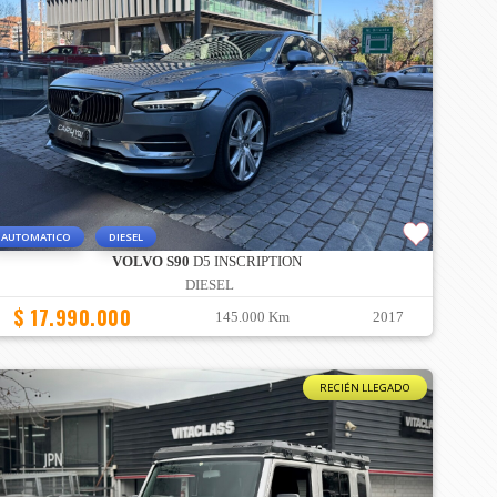
AUTOMATICO
DIESEL
VOLVO S90
D5 INSCRIPTION
DIESEL
$ 17.990.000
145.000 Km
2017
RECIÉN LLEGADO