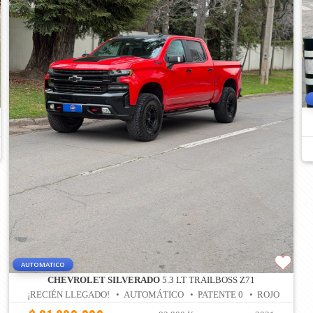
AUTOMATICO
CHEVROLET SILVERADO
5.3 LT TRAILBOSS Z71
¡RECIÉN LLEGADO! • AUTOMÁTICO • PATENTE 0 • ROJO