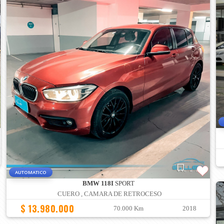
AUTOMATICO
BMW 118I
SPORT
CUERO , CAMARA DE RETROCESO
$ 13.980.000
70.000 Km
2018