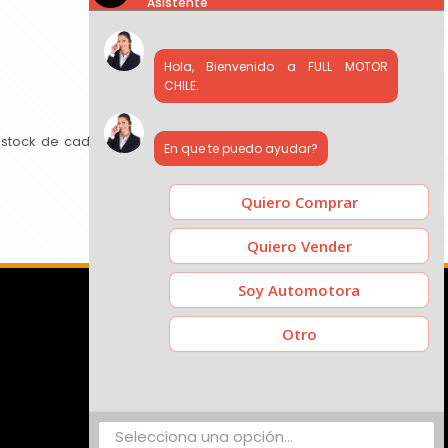
Asistente
Hola, Bienvenido a FULL MOTOR
CHILE.
 stock de cada concesionario, comparar precios y contactar
En que te puedo ayudar?
Quiero Comprar
Quiero Vender
Soy Automotora
Otro