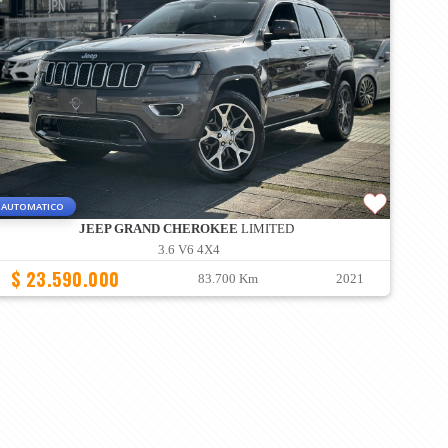
AUTOMATICO
JEEP GRAND CHEROKEE
LIMITED
3.6 V6 4X4
$ 23.590.000
83.700 Km
2021