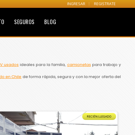
INGRESAR
REGISTRATE
TO
SEGUROS
BLOG
V usados
ideales para la familia,
camionetas
para trabajo y
do en Chile
de forma rápida, segura y con la mejor oferta del
RECIÉN LLEGADO