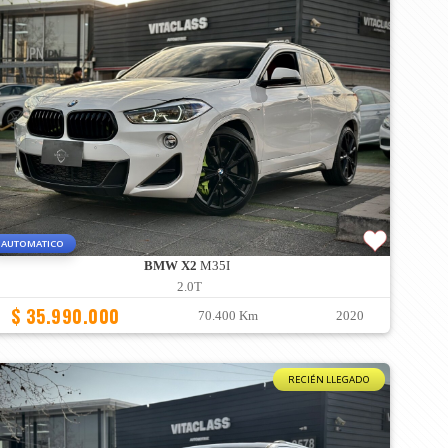
AUTOMATICO
BMW X2
M35I
2.0T
$ 35.990.000
70.400 Km
2020
RECIÉN LLEGADO