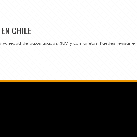
EN CHILE
a variedad de autos usados, SUV y camionetas. Puedes revisar el
SI PUBLICAS EN CHILEAUTOS PRUEBA TAMBIÉN CON NOSOTROS.