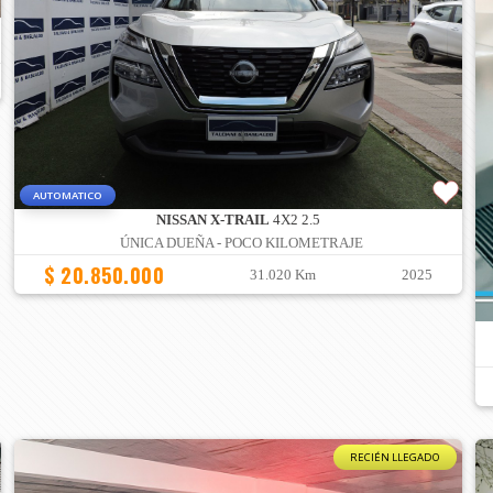
AUTOMATICO
NISSAN X-TRAIL
4X2 2.5
ÚNICA DUEÑA - POCO KILOMETRAJE
$ 20.850.000
31.020 Km
2025
RECIÉN LLEGADO