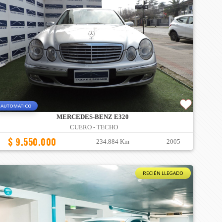
AUTOMATICO
MERCEDES-BENZ E320
CUERO - TECHO
$ 9.550.000
234.884 Km
2005
RECIÉN LLEGADO