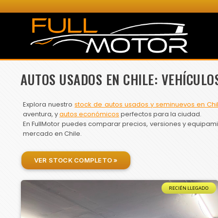
AUTOS USADOS EN CHILE: VEHÍCULO
Explora nuestro
stock de autos usados y seminuevos en Chi
aventura, y
autos económicos
perfectos para la ciudad.
En FullMotor puedes comparar precios, versiones y equipamien
mercado en Chile.
VER STOCK COMPLETO »
RECIÉN LLEGADO