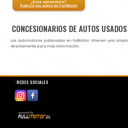
¿Eres automotora?
Publica tus autos en FullMotor
CONCESIONARIOS DE AUTOS USADOS 
Las automotoras publicadas en FullMotor ofrecen una ampli
directamente para más información.
REDES SOCIALES