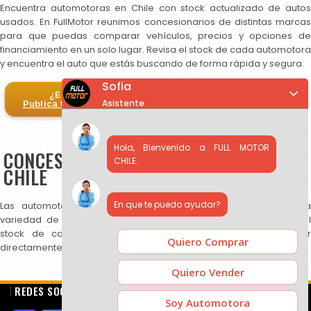
Encuentra automotoras en Chile con stock actualizado de autos
usados. En FullMotor reunimos concesionarios de distintas marcas
para que puedas comparar vehículos, precios y opciones de
financiamiento en un solo lugar. Revisa el stock de cada automotora
y encuentra el auto que estás buscando de forma rápida y segura.
Sofia
¿Eres automotora?
Asistente
Publica tus autos en FullMotor
Hola, Bienvenido a FULL MOTOR
CONCESIONARIOS DE AUTOS USADOS EN
CHILE.
CHILE
En que te puedo ayudar?
Las automotoras publicadas en FullMotor ofrecen una amplia
variedad de autos usados, SUV y camionetas. Puedes revisar el
stock de cada concesionario, comparar precios y contactar
Quiero Comprar
directamente para más información.
Quiero Vender
REDES SOCIALES
Soy Automotora