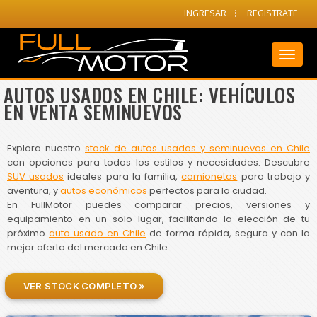
INGRESAR
REGISTRATE
Toggl
naviga
AUTOS USADOS EN CHILE: VEHÍCULOS
EN VENTA SEMINUEVOS
Explora nuestro
stock de autos usados y seminuevos en Chile
con opciones para todos los estilos y necesidades. Descubre
SUV usados
ideales para la familia,
camionetas
para trabajo y
aventura, y
autos económicos
perfectos para la ciudad.
En FullMotor puedes comparar precios, versiones y
equipamiento en un solo lugar, facilitando la elección de tu
próximo
auto usado en Chile
de forma rápida, segura y con la
mejor oferta del mercado en Chile.
VER STOCK COMPLETO »