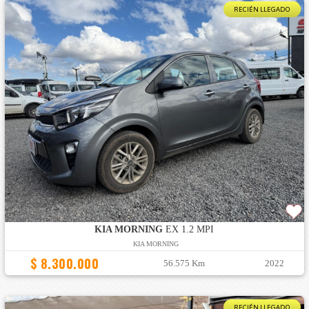
RECIÉN LLEGADO
KIA MORNING
EX 1.2 MPI
KIA MORNING
$ 8.300.000
56.575 Km
2022
RECIÉN LLEGADO