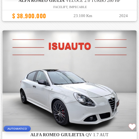
ALFA ROMEO GIULIA
VELOCE 2.0 TURBO 280 HP
FACELIFT, IMPECABLE
$ 38.900.000
23.100 Km
2024
AUTOMATICO
ALFA ROMEO GIULIETTA
QV 1.7 AUT