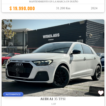
MANTENIMIENTO EN LA MARCA UN DUEÑO
$ 19.990.000
31.200 Km
2024
AUTOMATICO
AUDI A1
35 TFSI
1.5T