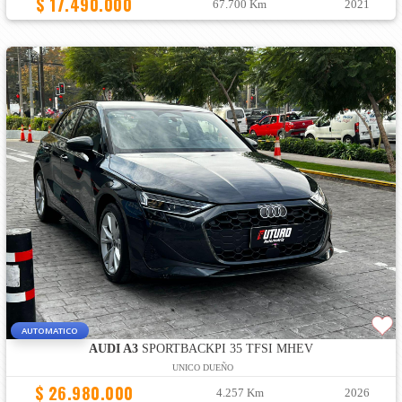
$ 17.490.000
67.700 Km
2021
AUTOMATICO
AUDI A3
SPORTBACKPI 35 TFSI MHEV
UNICO DUEÑO
$ 26.980.000
4.257 Km
2026