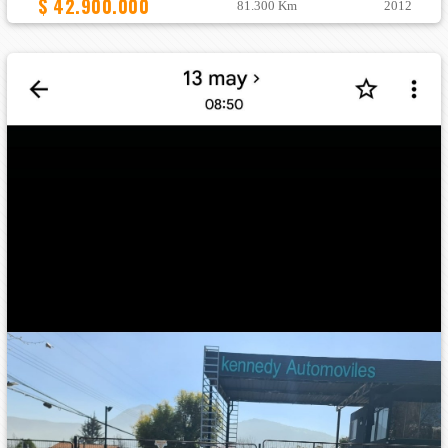
$ 42.900.000
81.300 Km
2012