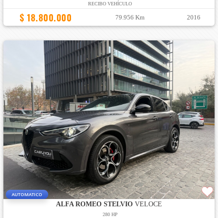
RECIBO VEHÍCULO
$ 18.800.000
79.956 Km
2016
AUTOMATICO
ALFA ROMEO STELVIO
VELOCE
280 HP