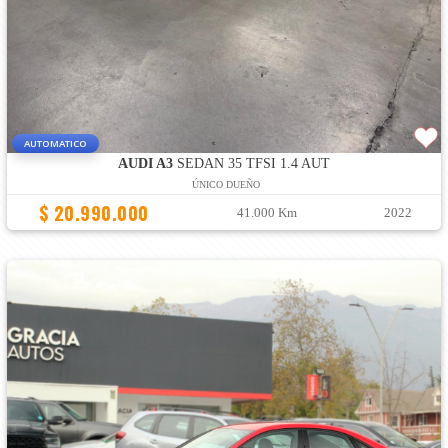
AUTOMATICO
AUDI A3
SEDAN 35 TFSI 1.4 AUT
ÚNICO DUEÑO
$ 20.990.000
41.000 Km
2022