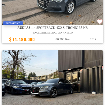
AUTOMATICO
AUDI A3
1.4 SPORTBACK 4X2 S-TRONIC 35 HB
EXCELENTE ESTADO. VEN A VERLO
$ 14.490.000
86.393 Km
2019