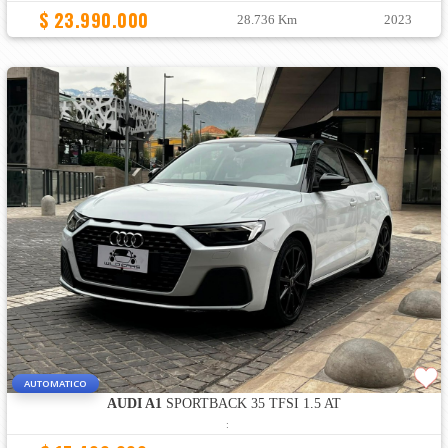
$ 23.990.000
28.736 Km
2023
AUTOMATICO
AUDI A1
SPORTBACK 35 TFSI 1.5 AT
: