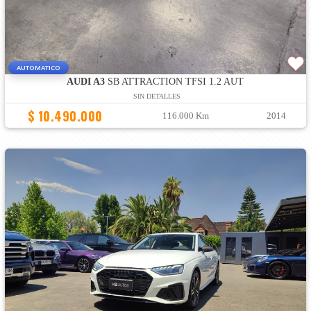
AUTOMATICO
AUDI A3
SB ATTRACTION TFSI 1.2 AUT
SIN DETALLES
$ 10.490.000
116.000 Km
2014