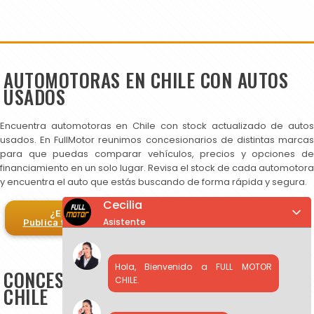
AUTOMOTORAS EN CHILE CON AUTOS
USADOS
Encuentra automotoras en Chile con stock actualizado de autos
usados. En FullMotor reunimos concesionarios de distintas marcas
para que puedas comparar vehículos, precios y opciones de
financiamiento en un solo lugar. Revisa el stock de cada automotora
y encuentra el auto que estás buscando de forma rápida y segura.
Cecilia
¿Eres automotora?
Asistente
Publica tus autos en FullMotor
Hola, Bienvenido a FULL MOTOR
CONCESIONARIOS DE AUTOS USADOS EN
CHILE.
CHILE