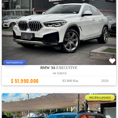
AUTOMATICO
BMW X6
EXECUTIVE
40I XDRIVE
$ 51.990.000
85.800 Km
2020
RECIÉN LLEGADO