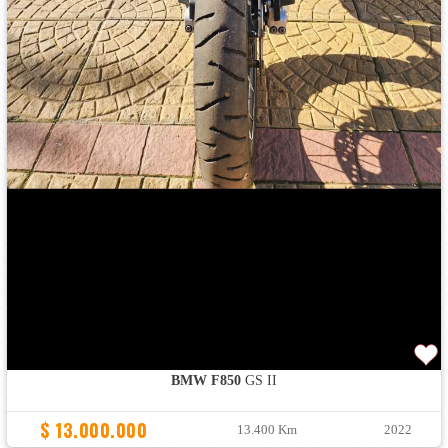
BMW F850
GS II
$ 13.000.000
13.400 Km
2022