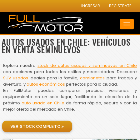
INGRESAR
REGISTRATE
Toggl
naviga
AUTOS USADOS EN CHILE: VEHÍCULOS
EN VENTA SEMINUEVOS
Explora nuestro
stock de autos usados y seminuevos en Chile
con opciones para todos los estilos y necesidades. Descubre
SUV usados
ideales para la familia,
camionetas
para trabajo y
aventura, y
autos económicos
perfectos para la ciudad.
En FullMotor puedes comparar precios, versiones y
equipamiento en un solo lugar, facilitando la elección de tu
próximo
auto usado en Chile
de forma rápida, segura y con la
mejor oferta del mercado en Chile.
VER STOCK COMPLETO »