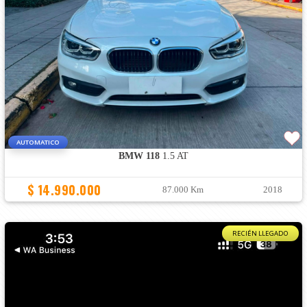
AUTOMATICO
BMW 118
1.5 AT
$ 14.990.000
87.000 Km
2018
RECIÉN LLEGADO