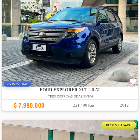
AUTOMATICO
FORD EXPLORER
XLT 2.0 AT
TRES CORRIDAS DE ASIENTOS
$ 7.990.000
221.400 Km
2012
RECIÉN LLEGADO