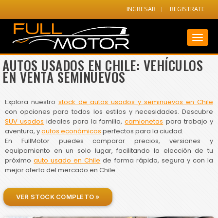
INGRESAR
REGISTRATE
Toggl
naviga
AUTOS USADOS EN CHILE: VEHÍCULOS
EN VENTA SEMINUEVOS
Explora nuestro
stock de autos usados y seminuevos en Chile
con opciones para todos los estilos y necesidades. Descubre
SUV usados
ideales para la familia,
camionetas
para trabajo y
aventura, y
autos económicos
perfectos para la ciudad.
En FullMotor puedes comparar precios, versiones y
equipamiento en un solo lugar, facilitando la elección de tu
próximo
auto usado en Chile
de forma rápida, segura y con la
mejor oferta del mercado en Chile.
VER STOCK COMPLETO »