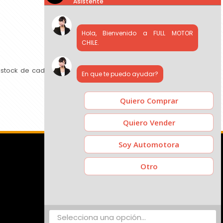
Asistente
Hola, Bienvenido a FULL MOTOR
CHILE.
 stock de cada concesionario, comparar precios y contactar
En que te puedo ayudar?
Quiero Comprar
Quiero Vender
Soy Automotora
Otro