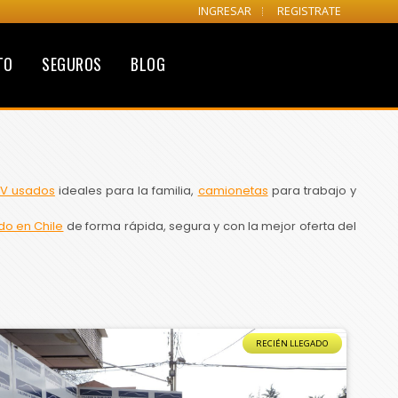
INGRESAR
REGISTRATE
TO
SEGUROS
BLOG
V usados
ideales para la familia,
camionetas
para trabajo y
do en Chile
de forma rápida, segura y con la mejor oferta del
RECIÉN LLEGADO