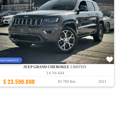
AUTOMATICO
JEEP GRAND CHEROKEE
LIMITED
3.6 V6 4X4
$ 23.590.000
83.700 Km
2021