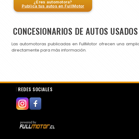
¿Eres automotora?
Publica tus autos en FullMotor
CONCESIONARIOS DE AUTOS USADOS 
Las automotoras publicadas en FullMotor ofrecen una ampli
directamente para más información.
REDES SOCIALES