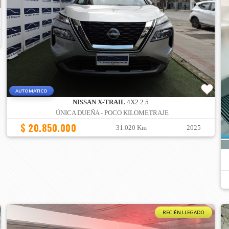
AUTOMATICO
NISSAN X-TRAIL
4X2 2.5
ÚNICA DUEÑA - POCO KILOMETRAJE
$ 20.850.000
31.020 Km
2025
RECIÉN LLEGADO