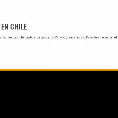
EN CHILE
a variedad de autos usados, SUV y camionetas. Puedes revisar el
SI PUBLICAS EN CHILEAUTOS PRUEBA TAMBIÉN CON NOSOTROS.