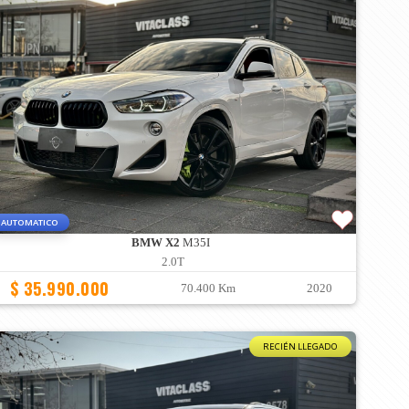
AUTOMATICO
BMW X2
M35I
2.0T
$ 35.990.000
70.400 Km
2020
RECIÉN LLEGADO