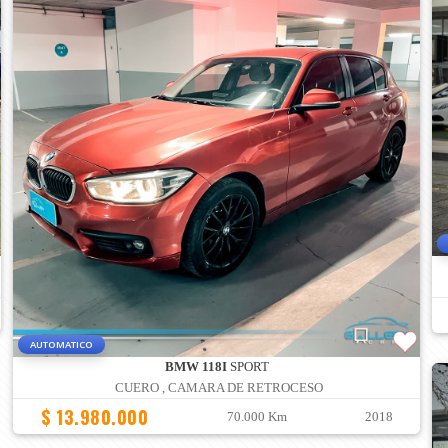
AUTOMATICO
BMW 118I
SPORT
CUERO , CAMARA DE RETROCESO
$ 13.980.000
70.000 Km
2018