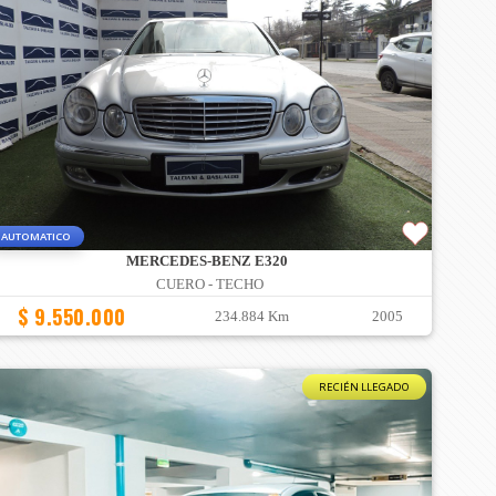
AUTOMATICO
MERCEDES-BENZ E320
CUERO - TECHO
$ 9.550.000
234.884 Km
2005
RECIÉN LLEGADO