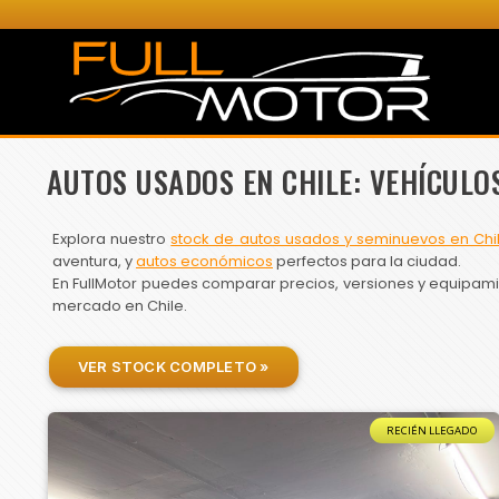
AUTOS USADOS EN CHILE: VEHÍCULO
Explora nuestro
stock de autos usados y seminuevos en Chi
aventura, y
autos económicos
perfectos para la ciudad.
En FullMotor puedes comparar precios, versiones y equipamien
mercado en Chile.
VER STOCK COMPLETO »
RECIÉN LLEGADO