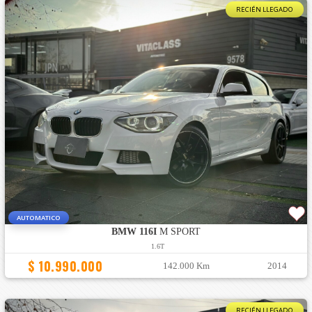
RECIÉN LLEGADO
AUTOMATICO
BMW 116I
M SPORT
1.6T
$ 10.990.000
142.000 Km
2014
RECIÉN LLEGADO