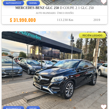
AUTOMATICO
DIESEL
MERCEDES-BENZ GLC 250
D COUPE 2.1 GLC 250
AUTO BLINDADO. ÚNICO DUEÑO.
$ 31.990.000
113.230 Km
2019
RECIÉN LLEGADO
AUTOMATICO
DIESEL