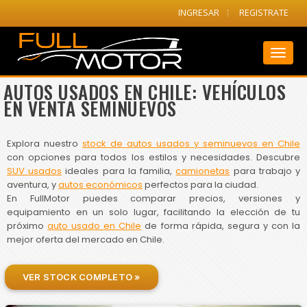
INGRESAR
REGISTRATE
Toggl
naviga
AUTOS USADOS EN CHILE: VEHÍCULOS
EN VENTA SEMINUEVOS
Explora nuestro
stock de autos usados y seminuevos en Chile
con opciones para todos los estilos y necesidades. Descubre
SUV usados
ideales para la familia,
camionetas
para trabajo y
aventura, y
autos económicos
perfectos para la ciudad.
En FullMotor puedes comparar precios, versiones y
equipamiento en un solo lugar, facilitando la elección de tu
próximo
auto usado en Chile
de forma rápida, segura y con la
mejor oferta del mercado en Chile.
VER STOCK COMPLETO »