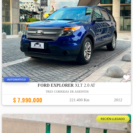
AUTOMATICO
FORD EXPLORER
XLT 2.0 AT
TRES CORRIDAS DE ASIENTOS
$ 7.990.000
221.400 Km
2012
RECIÉN LLEGADO