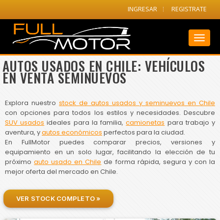
INGRESAR
REGISTRATE
Toggl
naviga
AUTOS USADOS EN CHILE: VEHÍCULOS
EN VENTA SEMINUEVOS
Explora nuestro
stock de autos usados y seminuevos en Chile
con opciones para todos los estilos y necesidades. Descubre
SUV usados
ideales para la familia,
camionetas
para trabajo y
aventura, y
autos económicos
perfectos para la ciudad.
En FullMotor puedes comparar precios, versiones y
equipamiento en un solo lugar, facilitando la elección de tu
próximo
auto usado en Chile
de forma rápida, segura y con la
mejor oferta del mercado en Chile.
VER STOCK COMPLETO »