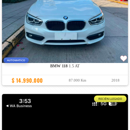
AUTOMATICO
BMW 118
1.5 AT
$ 14.990.000
87.000 Km
2018
RECIÉN LLEGADO