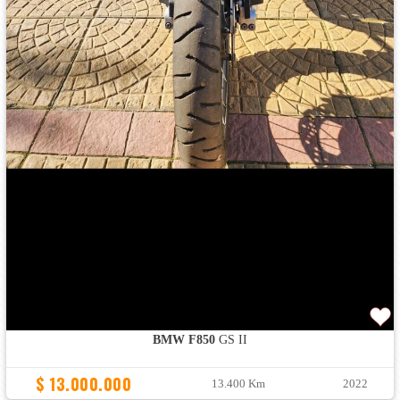
BMW F850
GS II
$ 13.000.000
13.400 Km
2022