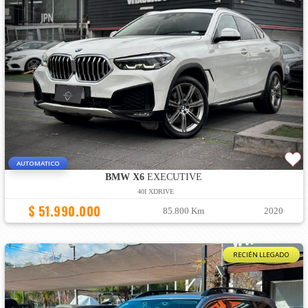
AUTOMATICO
BMW X6
EXECUTIVE
40I XDRIVE
$ 51.990.000
85.800 Km
2020
RECIÉN LLEGADO