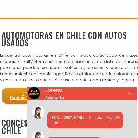
AUTOMOTORAS EN CHILE CON AUTOS
USADOS
Encuentra automotoras en Chile con stock actualizado de autos
usados. En FullMotor reunimos concesionarios de distintas marcas
para que puedas comparar vehículos, precios y opciones de
financiamiento en un solo lugar. Revisa el stock de cada automotora
y encuentra el auto que estás buscando de forma rápida y segura.
Lorena
¿Eres automotora?
Asistente
Publica tus autos en FullMotor
Hola, Bienvenido a FULL MOTOR
CONCESIONARIOS DE AUTOS USADOS EN
CHILE.
CHILE