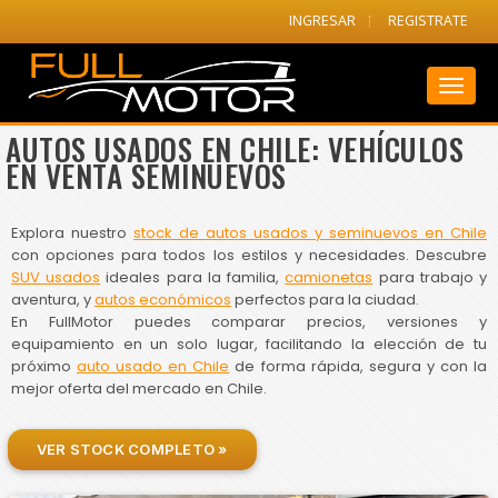
INGRESAR
REGISTRATE
Toggl
naviga
AUTOS USADOS EN CHILE: VEHÍCULOS
EN VENTA SEMINUEVOS
Explora nuestro
stock de autos usados y seminuevos en Chile
con opciones para todos los estilos y necesidades. Descubre
SUV usados
ideales para la familia,
camionetas
para trabajo y
aventura, y
autos económicos
perfectos para la ciudad.
En FullMotor puedes comparar precios, versiones y
equipamiento en un solo lugar, facilitando la elección de tu
próximo
auto usado en Chile
de forma rápida, segura y con la
mejor oferta del mercado en Chile.
VER STOCK COMPLETO »