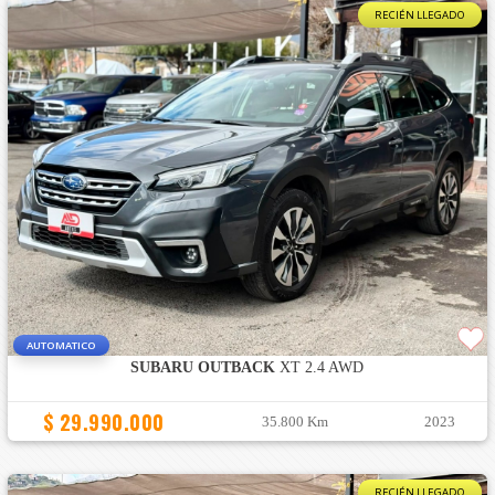
RECIÉN LLEGADO
AUTOMATICO
SUBARU OUTBACK
XT 2.4 AWD
$ 29.990.000
35.800 Km
2023
RECIÉN LLEGADO