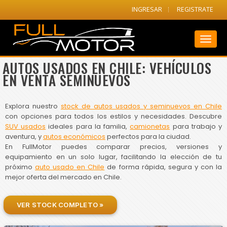
INGRESAR
REGISTRATE
Toggl
naviga
AUTOS USADOS EN CHILE: VEHÍCULOS
EN VENTA SEMINUEVOS
Explora nuestro
stock de autos usados y seminuevos en Chile
con opciones para todos los estilos y necesidades. Descubre
SUV usados
ideales para la familia,
camionetas
para trabajo y
aventura, y
autos económicos
perfectos para la ciudad.
En FullMotor puedes comparar precios, versiones y
equipamiento en un solo lugar, facilitando la elección de tu
próximo
auto usado en Chile
de forma rápida, segura y con la
mejor oferta del mercado en Chile.
VER STOCK COMPLETO »