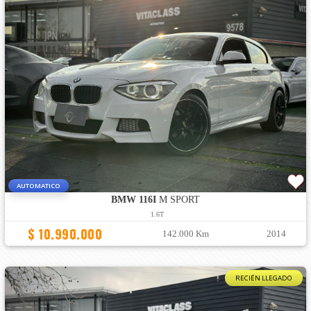
AUTOMATICO
BMW 116I
M SPORT
1.6T
$ 10.990.000
142.000 Km
2014
RECIÉN LLEGADO