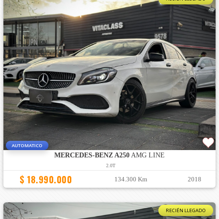
AUTOMATICO
MERCEDES-BENZ A250
AMG LINE
2.0T
$ 18.990.000
134.300 Km
2018
RECIÉN LLEGADO