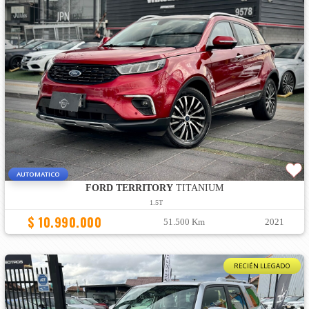
AUTOMATICO
FORD TERRITORY
TITANIUM
1.5T
$ 10.990.000
51.500 Km
2021
RECIÉN LLEGADO