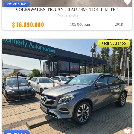
AUTOMATICO
VOLKSWAGEN TIGUAN
2.0 AUT 4MOTION LIMITED
ÚNICO DUEÑO
$ 16.890.000
105.000 Km
2019
RECIÉN LLEGADO
AUTOMATICO