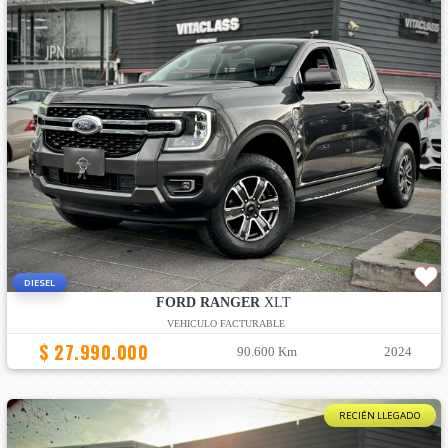
DIESEL
FORD RANGER
XLT
VEHICULO FACTURABLE
$ 27.990.000
90.600 Km
2024
RECIÉN LLEGADO