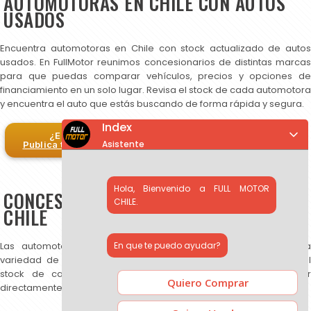
AUTOMOTORAS EN CHILE CON AUTOS
USADOS
Encuentra automotoras en Chile con stock actualizado de autos
usados. En FullMotor reunimos concesionarios de distintas marcas
para que puedas comparar vehículos, precios y opciones de
financiamiento en un solo lugar. Revisa el stock de cada automotora
y encuentra el auto que estás buscando de forma rápida y segura.
Index
¿Eres automotora?
Asistente
Publica tus autos en FullMotor
Hola, Bienvenido a FULL MOTOR
CONCESIONARIOS DE AUTOS USADOS EN
CHILE.
CHILE
En que te puedo ayudar?
Las automotoras publicadas en FullMotor ofrecen una amplia
variedad de autos usados, SUV y camionetas. Puedes revisar el
stock de cada concesionario, comparar precios y contactar
Quiero Comprar
directamente para más información.