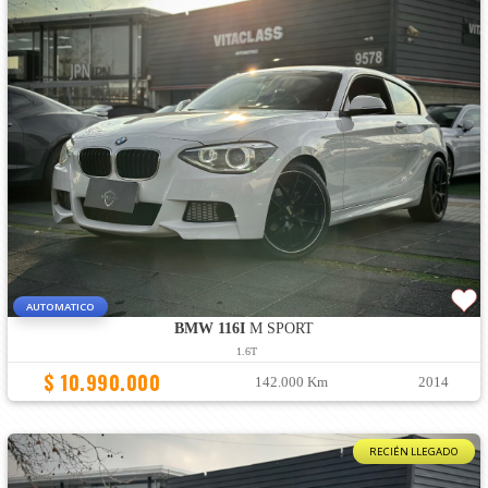
AUTOMATICO
BMW 116I
M SPORT
1.6T
$ 10.990.000
142.000 Km
2014
RECIÉN LLEGADO