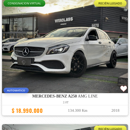
CONSIGNACION VIRTUAL
RECIÉN LLEGADO
AUTOMATICO
MERCEDES-BENZ A250
AMG LINE
2.0T
$ 18.990.000
134.300 Km
2018
RECIÉN LLEGADO