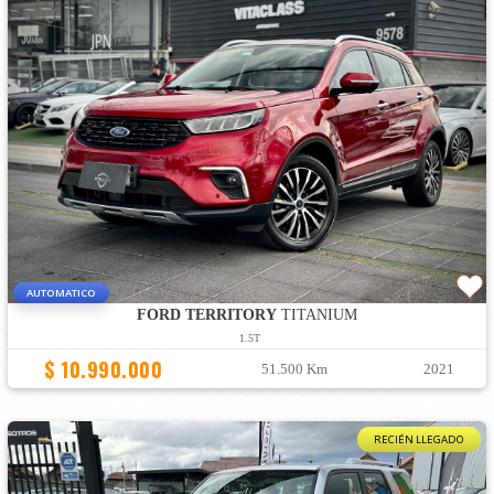
AUTOMATICO
FORD TERRITORY
TITANIUM
1.5T
$ 10.990.000
51.500 Km
2021
RECIÉN LLEGADO