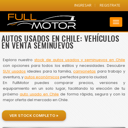
INGRESAR
REGISTRATE
Toggl
naviga
AUTOS USADOS EN CHILE: VEHÍCULOS
EN VENTA SEMINUEVOS
Explora nuestro
stock de autos usados y seminuevos en Chile
con opciones para todos los estilos y necesidades. Descubre
SUV usados
ideales para la familia,
camionetas
para trabajo y
aventura, y
autos económicos
perfectos para la ciudad.
En FullMotor puedes comparar precios, versiones y
equipamiento en un solo lugar, facilitando la elección de tu
próximo
auto usado en Chile
de forma rápida, segura y con la
mejor oferta del mercado en Chile.
VER STOCK COMPLETO »