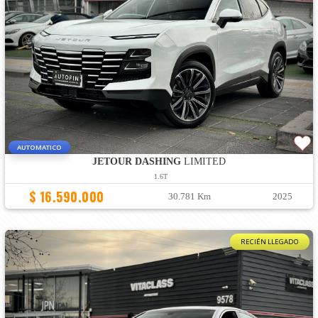
AUTOMATICO
JETOUR DASHING
LIMITED
1.6T
$ 16.590.000
30.781 Km
2025
RECIÉN LLEGADO