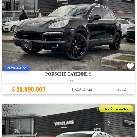
AUTOMATICO
PORSCHE CAYENNE
S
4.8 V8
$ 20.990.000
152.313 Km
2012
RECIÉN LLEGADO