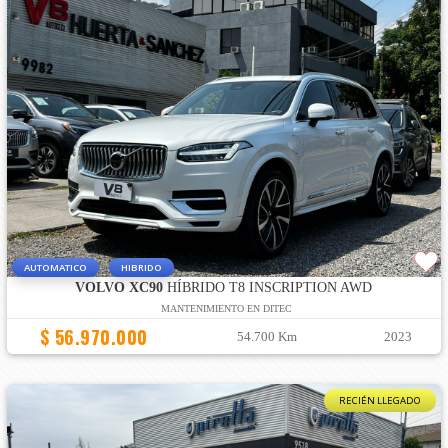
AUTOMATICO
HIBRIDO
VOLVO XC90
HÍBRIDO T8 INSCRIPTION AWD
MANTENIMIENTO EN DITEC
$ 56.970.000
54.700 Km
2023
RECIÉN LLEGADO