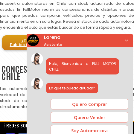
Encuentra automotoras en Chile con stock actualizado de autos
usados. En FullMotor reunimos concesionarios de distintas marcas
para que puedas comparar vehículos, precios y opciones de
financiamiento en un solo lugar. Revisa el stock de cada automotora
y encuentra el auto que estás buscando de forma rápida y segura.
Lorena
¿Eres automotora?
Asistente
Publica tus autos en FullMotor
Hola, Bienvenido a FULL MOTOR
CONCESIONARIOS DE AUTOS USADOS EN
CHILE.
CHILE
En que te puedo ayudar?
Las automotoras publicadas en FullMotor ofrecen una amplia
variedad de autos usados, SUV y camionetas. Puedes revisar el
stock de cada concesionario, comparar precios y contactar
Quiero Comprar
directamente para más información.
Quiero Vender
REDES SOCIALES
Soy Automotora