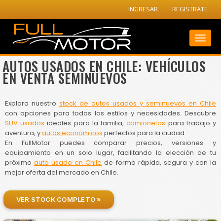
INGRESAR
REGISTRATE
Toggl
naviga
AUTOS USADOS EN CHILE: VEHÍCULOS
EN VENTA SEMINUEVOS
Explora nuestro
stock de autos usados y seminuevos en Chile
con opciones para todos los estilos y necesidades. Descubre
SUV usados
ideales para la familia,
camionetas
para trabajo y
aventura, y
autos económicos
perfectos para la ciudad.
En FullMotor puedes comparar precios, versiones y
equipamiento en un solo lugar, facilitando la elección de tu
próximo
auto usado en Chile
de forma rápida, segura y con la
mejor oferta del mercado en Chile.
VER STOCK COMPLETO »