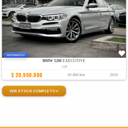
AUTOMATICO
BMW 520I
EXECUTIVE
2.0T
$ 20.990.000
85.400 Km
2018
VER STOCK COMPLETO »