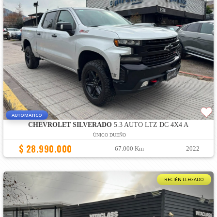
AUTOMATICO
CHEVROLET SILVERADO
5.3 AUTO LTZ DC 4X4 A
ÚNICO DUEÑO
$ 28.990.000
67.000 Km
2022
RECIÉN LLEGADO