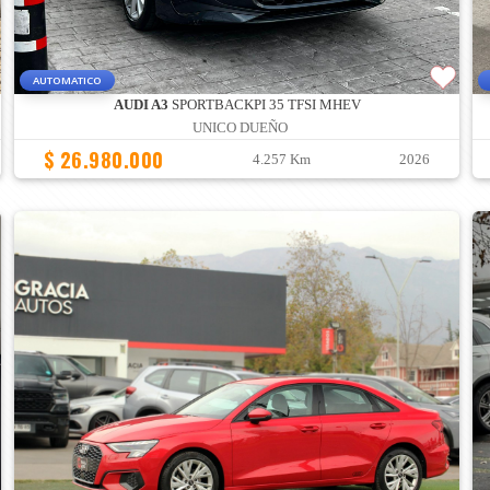
AUTOMATICO
AUDI A3
SPORTBACKPI 35 TFSI MHEV
UNICO DUEÑO
$ 26.980.000
4.257 Km
2026