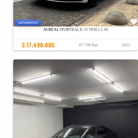
AUTOMATICO
AUDI A1
SPORTBACK 35 TFSI 1.5 AT
:
$ 17.490.000
67.700 Km
2021