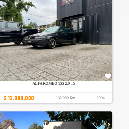
ALFA ROMEO 155
2.0 TS
:
$ 13.000.000
132.000 Km
1994