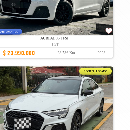
AUTOMATICO
AUDI A1
35 TFSI
1.5T
$ 23.990.000
28.736 Km
2023
RECIÉN LLEGADO