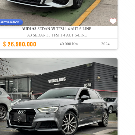
AUTOMATICO
AUDI A3
SEDAN 35 TFSI 1.4 AUT S-LINE
A3 SEDAN 35 TFSI 1.4 AUT S-LINE
$ 26.980.000
40.000 Km
2024