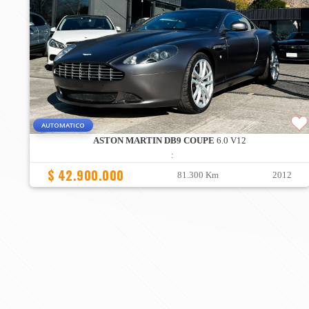
AUTOMATICO
ASTON MARTIN DB9 COUPE
6.0 V12
:
$ 42.900.000
81.300 Km
2012