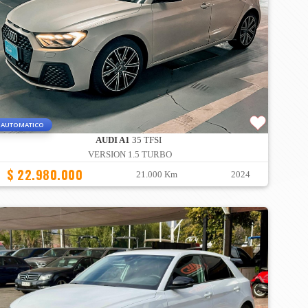
AUTOMATICO
AUDI A1
35 TFSI
VERSION 1.5 TURBO
$ 22.980.000
21.000 Km
2024