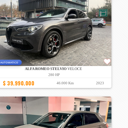
AUTOMATICO
ALFA ROMEO STELVIO
VELOCE
280 HP
$ 39.990.000
46.000 Km
2023