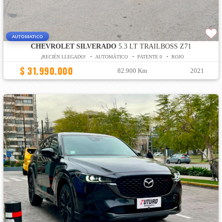
AUTOMATICO
CHEVROLET SILVERADO
5.3 LT TRAILBOSS Z71
¡RECIÉN LLEGADO! • AUTOMÁTICO • PATENTE 0 • ROJO
$ 31.990.000
82.900 Km
2021