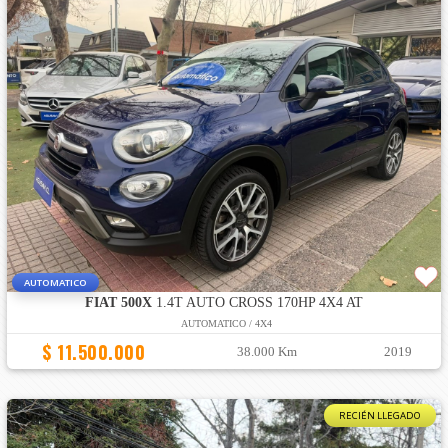
AUTOMATICO
FIAT 500X
1.4T AUTO CROSS 170HP 4X4 AT
AUTOMATICO / 4X4
$ 11.500.000
38.000 Km
2019
RECIÉN LLEGADO