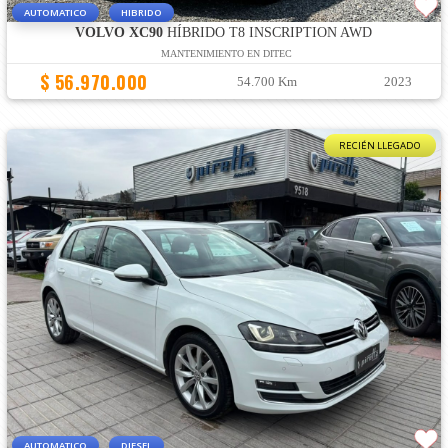
AUTOMATICO
HIBRIDO
VOLVO XC90
HÍBRIDO T8 INSCRIPTION AWD
MANTENIMIENTO EN DITEC
$ 56.970.000
54.700 Km
2023
RECIÉN LLEGADO
AUTOMATICO
DIESEL