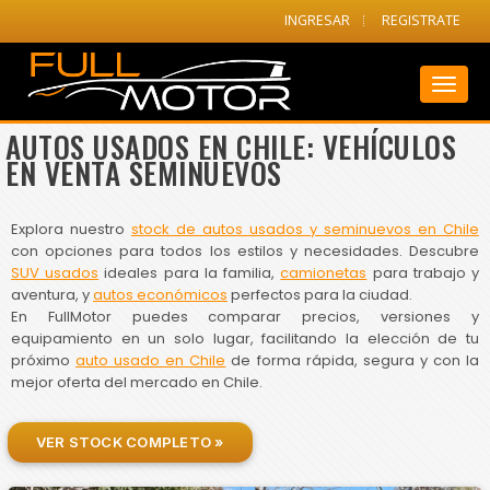
INGRESAR
REGISTRATE
Toggl
naviga
AUTOS USADOS EN CHILE: VEHÍCULOS
EN VENTA SEMINUEVOS
Explora nuestro
stock de autos usados y seminuevos en Chile
con opciones para todos los estilos y necesidades. Descubre
SUV usados
ideales para la familia,
camionetas
para trabajo y
aventura, y
autos económicos
perfectos para la ciudad.
En FullMotor puedes comparar precios, versiones y
equipamiento en un solo lugar, facilitando la elección de tu
próximo
auto usado en Chile
de forma rápida, segura y con la
mejor oferta del mercado en Chile.
VER STOCK COMPLETO »