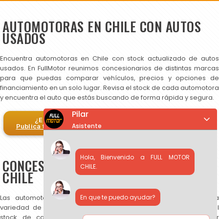
AUTOMOTORAS EN CHILE CON AUTOS
USADOS
Encuentra automotoras en Chile con stock actualizado de autos
usados. En FullMotor reunimos concesionarios de distintas marcas
para que puedas comparar vehículos, precios y opciones de
financiamiento en un solo lugar. Revisa el stock de cada automotora
y encuentra el auto que estás buscando de forma rápida y segura.
Pilar
¿Eres automotora?
Asistente
Publica tus autos en FullMotor
Hola, Bienvenido a FULL MOTOR
CONCESIONARIOS DE AUTOS USADOS EN
CHILE.
CHILE
En que te puedo ayudar?
Las automotoras publicadas en FullMotor ofrecen una amplia
variedad de autos usados, SUV y camionetas. Puedes revisar el
stock de cada concesionario, comparar precios y contactar