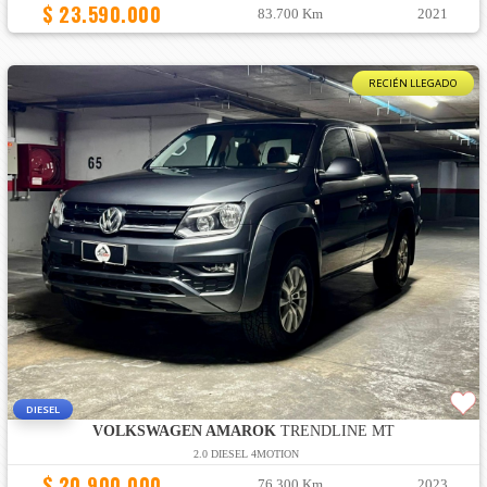
$ 23.590.000
83.700 Km
2021
RECIÉN LLEGADO
DIESEL
VOLKSWAGEN AMAROK
TRENDLINE MT
2.0 DIESEL 4MOTION
$ 20.900.000
76.300 Km
2023