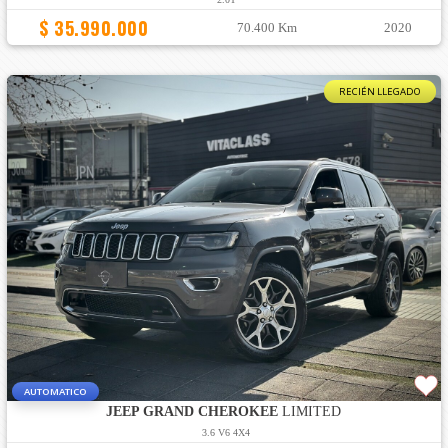
$ 35.990.000
70.400 Km
2020
RECIÉN LLEGADO
AUTOMATICO
JEEP GRAND CHEROKEE
LIMITED
3.6 V6 4X4