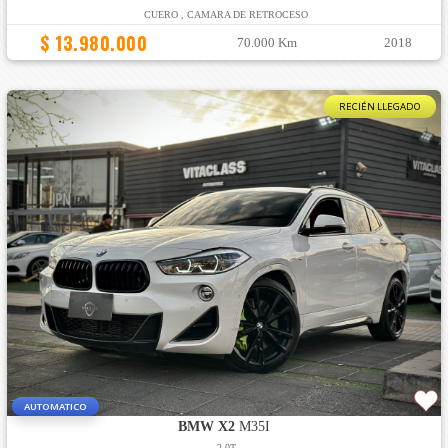
CUERO , CAMARA DE RETROCESO
$ 13.980.000
70.000 Km
2018
RECIÉN LLEGADO
AUTOMATICO
BMW X2
M35I
2.0T