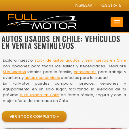
INGRESAR
REGISTRATE
Toggl
naviga
AUTOS USADOS EN CHILE: VEHÍCULOS
EN VENTA SEMINUEVOS
Explora nuestro
stock de autos usados y seminuevos en Chile
con opciones para todos los estilos y necesidades. Descubre
SUV usados
ideales para la familia,
camionetas
para trabajo y
aventura, y
autos económicos
perfectos para la ciudad.
En FullMotor puedes comparar precios, versiones y
equipamiento en un solo lugar, facilitando la elección de tu
próximo
auto usado en Chile
de forma rápida, segura y con la
mejor oferta del mercado en Chile.
VER STOCK COMPLETO »