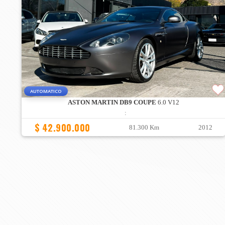
AUTOMATICO
ASTON MARTIN DB9 COUPE
6.0 V12
:
$ 42.900.000
81.300 Km
2012