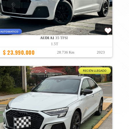
AUTOMATICO
AUDI A1
35 TFSI
1.5T
$ 23.990.000
28.736 Km
2023
RECIÉN LLEGADO