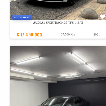
AUTOMATICO
AUDI A1
SPORTBACK 35 TFSI 1.5 AT
:
$ 17.490.000
67.700 Km
2021