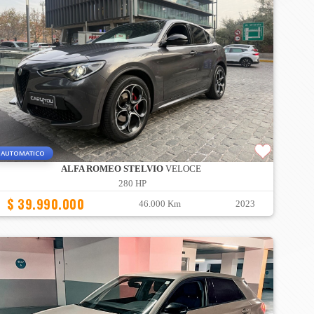
AUTOMATICO
ALFA ROMEO STELVIO
VELOCE
280 HP
$ 39.990.000
46.000 Km
2023