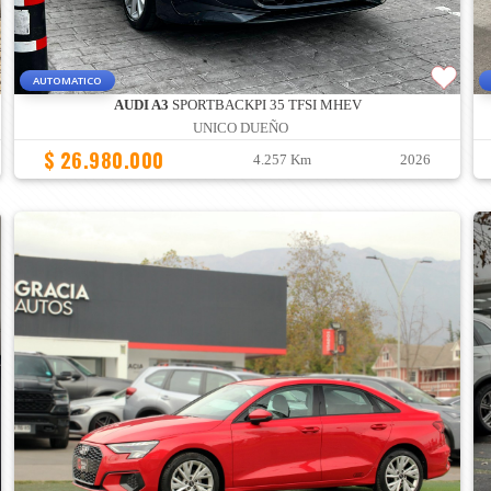
AUTOMATICO
AUDI A3
SPORTBACKPI 35 TFSI MHEV
UNICO DUEÑO
$ 26.980.000
4.257 Km
2026