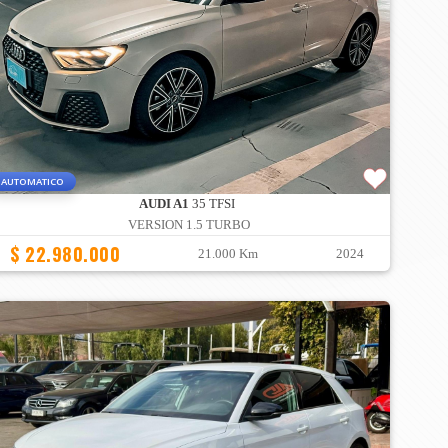
AUTOMATICO
AUDI A1
35 TFSI
VERSION 1.5 TURBO
$ 22.980.000
21.000 Km
2024