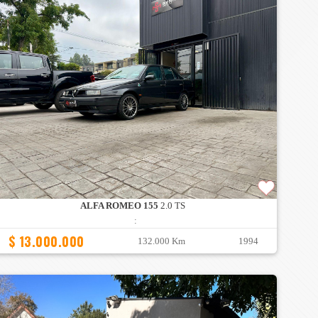
ALFA ROMEO 155
2.0 TS
:
$ 13.000.000
132.000 Km
1994