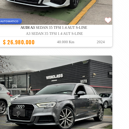
AUTOMATICO
AUDI A3
SEDAN 35 TFSI 1.4 AUT S-LINE
A3 SEDAN 35 TFSI 1.4 AUT S-LINE
$ 26.980.000
40.000 Km
2024