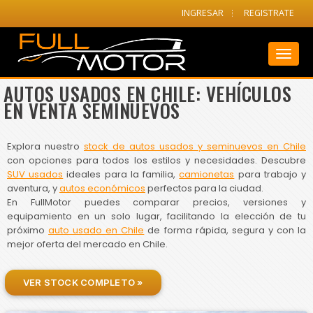
INGRESAR
REGISTRATE
Toggl
naviga
AUTOS USADOS EN CHILE: VEHÍCULOS
EN VENTA SEMINUEVOS
Explora nuestro
stock de autos usados y seminuevos en Chile
con opciones para todos los estilos y necesidades. Descubre
SUV usados
ideales para la familia,
camionetas
para trabajo y
aventura, y
autos económicos
perfectos para la ciudad.
En FullMotor puedes comparar precios, versiones y
equipamiento en un solo lugar, facilitando la elección de tu
próximo
auto usado en Chile
de forma rápida, segura y con la
mejor oferta del mercado en Chile.
VER STOCK COMPLETO »