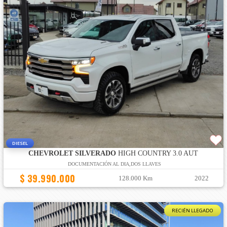
DIESEL
CHEVROLET SILVERADO
HIGH COUNTRY 3.0 AUT
DOCUMENTACIÓN AL DIA,DOS LLAVES
$ 39.990.000
128.000 Km
2022
RECIÉN LLEGADO