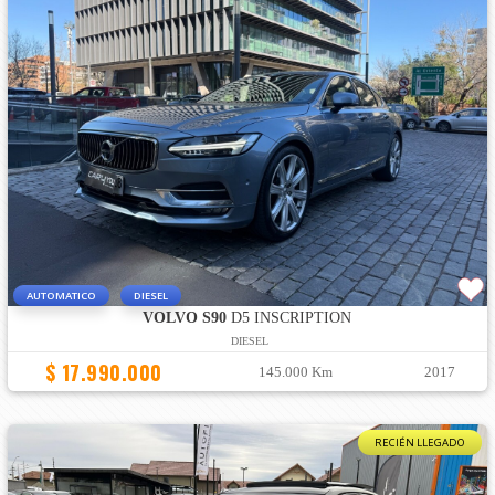
AUTOMATICO
DIESEL
VOLVO S90
D5 INSCRIPTION
DIESEL
$ 17.990.000
145.000 Km
2017
RECIÉN LLEGADO