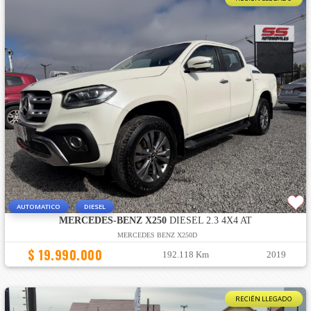
AUTOMATICO
DIESEL
MERCEDES-BENZ X250
DIESEL 2.3 4X4 AT
MERCEDES BENZ X250D
$ 19.990.000
192.118 Km
2019
RECIÉN LLEGADO