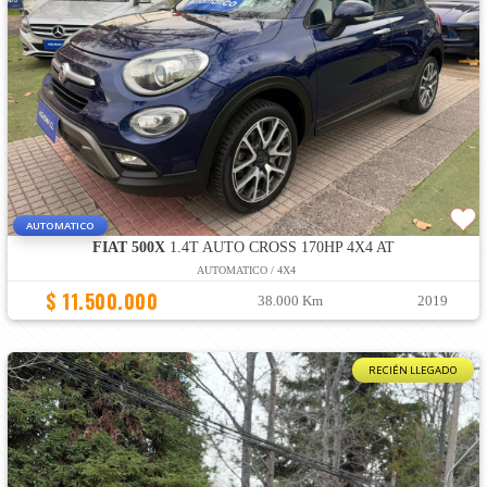
AUTOMATICO
FIAT 500X
1.4T AUTO CROSS 170HP 4X4 AT
AUTOMATICO / 4X4
$ 11.500.000
38.000 Km
2019
RECIÉN LLEGADO