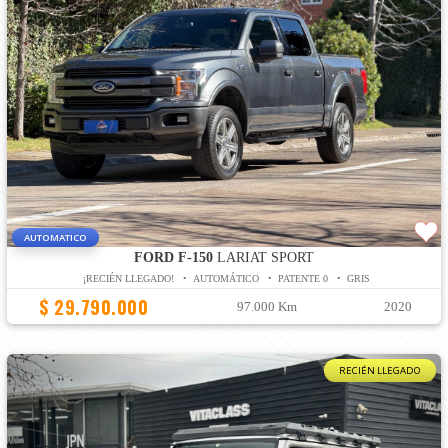
AUTOMATICO
FORD F-150
LARIAT SPORT
¡RECIÉN LLEGADO! • AUTOMÁTICO • PATENTE 0 • GRIS
$ 29.790.000
97.000 Km
2020
RECIÉN LLEGADO