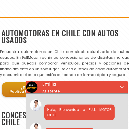
AUTOMOTORAS EN CHILE CON AUTOS
USADOS
Encuentra automotoras en Chile con stock actualizado de autos
usados. En FullMotor reunimos concesionarios de distintas marcas
para que puedas comparar vehículos, precios y opciones de
financiamiento en un solo lugar. Revisa el stock de cada automotora
y encuentra el auto que estás buscando de forma rápida y segura.
Emilia
¿Eres automotora?
Asistente
Publica tus autos en FullMotor
Hola, Bienvenido a FULL MOTOR
CONCESIONARIOS DE AUTOS USADOS EN
CHILE.
CHILE