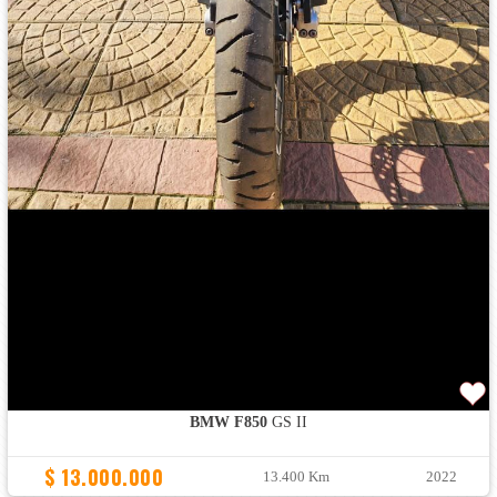
BMW F850
GS II
$ 13.000.000
13.400 Km
2022