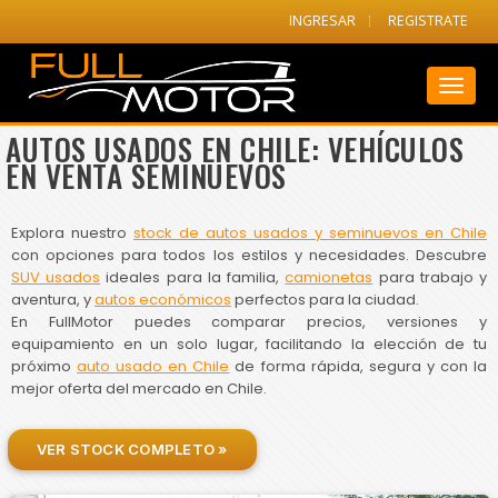
INGRESAR
REGISTRATE
Toggl
naviga
AUTOS USADOS EN CHILE: VEHÍCULOS
EN VENTA SEMINUEVOS
Explora nuestro
stock de autos usados y seminuevos en Chile
con opciones para todos los estilos y necesidades. Descubre
SUV usados
ideales para la familia,
camionetas
para trabajo y
aventura, y
autos económicos
perfectos para la ciudad.
En FullMotor puedes comparar precios, versiones y
equipamiento en un solo lugar, facilitando la elección de tu
próximo
auto usado en Chile
de forma rápida, segura y con la
mejor oferta del mercado en Chile.
VER STOCK COMPLETO »