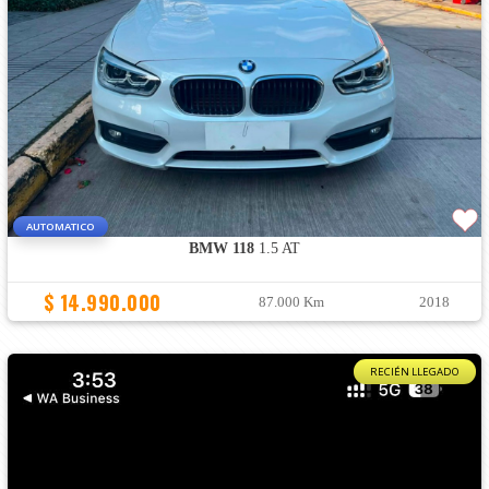
AUTOMATICO
BMW 118
1.5 AT
$ 14.990.000
87.000 Km
2018
RECIÉN LLEGADO