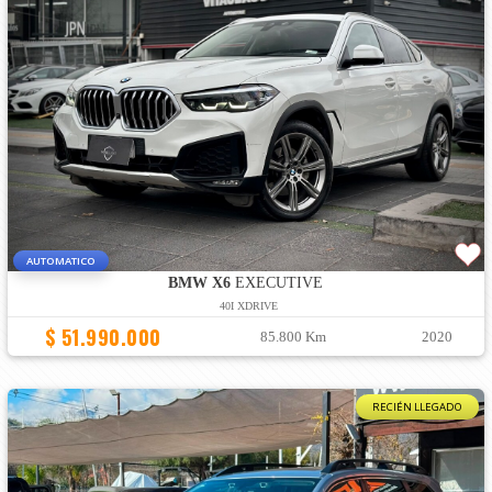
AUTOMATICO
BMW X6
EXECUTIVE
40I XDRIVE
$ 51.990.000
85.800 Km
2020
RECIÉN LLEGADO