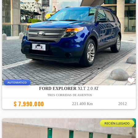
AUTOMATICO
FORD EXPLORER
XLT 2.0 AT
TRES CORRIDAS DE ASIENTOS
$ 7.990.000
221.400 Km
2012
RECIÉN LLEGADO