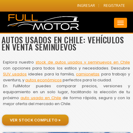
INGRESAR
REGISTRATE
Toggl
naviga
AUTOS USADOS EN CHILE: VEHÍCULOS
EN VENTA SEMINUEVOS
Explora nuestro
stock de autos usados y seminuevos en Chile
con opciones para todos los estilos y necesidades. Descubre
SUV usados
ideales para la familia,
camionetas
para trabajo y
aventura, y
autos económicos
perfectos para la ciudad.
En FullMotor puedes comparar precios, versiones y
equipamiento en un solo lugar, facilitando la elección de tu
próximo
auto usado en Chile
de forma rápida, segura y con la
mejor oferta del mercado en Chile.
VER STOCK COMPLETO »