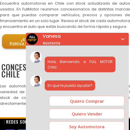
Encuentra automotoras en Chile con stock actualizado de autos
usados. En FullMotor reunimos concesionarios de distintas marcas
para que puedas comparar vehículos, precios y opciones de
financiamiento en un solo lugar. Revisa el stock de cada automotora
y encuentra el auto que estás buscando de forma rápida y segura.
Vanesa
¿Eres automotora?
Asistente
Publica tus autos en FullMotor
Hola, Bienvenido a FULL MOTOR
CONCESIONARIOS DE AUTOS USADOS EN
CHILE.
CHILE
En que te puedo ayudar?
Las automotoras publicadas en FullMotor ofrecen una amplia
variedad de autos usados, SUV y camionetas. Puedes revisar el
stock de cada concesionario, comparar precios y contactar
Quiero Comprar
directamente para más información.
Quiero Vender
REDES SOCIALES
Soy Automotora