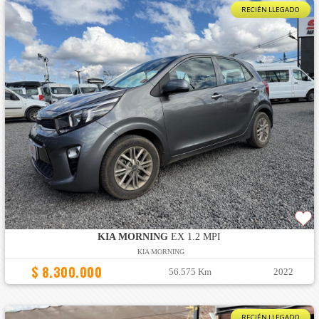
RECIÉN LLEGADO
KIA MORNING
EX 1.2 MPI
KIA MORNING
$ 8.300.000
56.575 Km
2022
RECIÉN LLEGADO