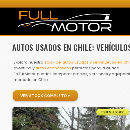
AUTOS USADOS EN CHILE: VEHÍCULO
Explora nuestro
stock de autos usados y seminuevos en Chi
aventura, y
autos económicos
perfectos para la ciudad.
En FullMotor puedes comparar precios, versiones y equipamien
mercado en Chile.
VER STOCK COMPLETO »
RECIÉN LLEGADO