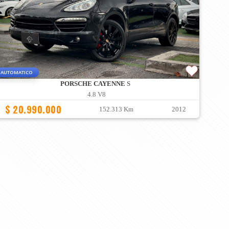
AUTOMATICO
PORSCHE CAYENNE
S
4.8 V8
$ 20.990.000
152.313 Km
2012