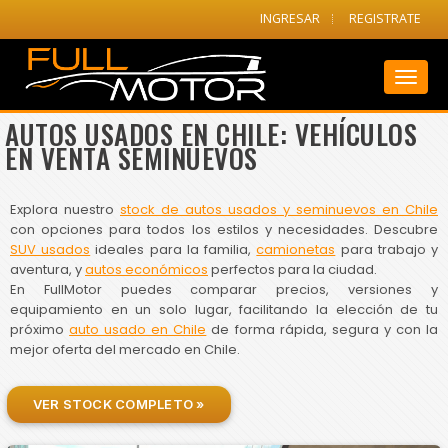
INGRESAR
REGISTRATE
Toggl
naviga
AUTOS USADOS EN CHILE: VEHÍCULOS
EN VENTA SEMINUEVOS
Explora nuestro
stock de autos usados y seminuevos en Chile
con opciones para todos los estilos y necesidades. Descubre
SUV usados
ideales para la familia,
camionetas
para trabajo y
aventura, y
autos económicos
perfectos para la ciudad.
En FullMotor puedes comparar precios, versiones y
equipamiento en un solo lugar, facilitando la elección de tu
próximo
auto usado en Chile
de forma rápida, segura y con la
mejor oferta del mercado en Chile.
VER STOCK COMPLETO »