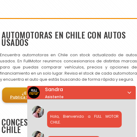
AUTOMOTORAS EN CHILE CON AUTOS
USADOS
Encuentra automotoras en Chile con stock actualizado de autos
usados. En FullMotor reunimos concesionarios de distintas marcas
para que puedas comparar vehículos, precios y opciones de
financiamiento en un solo lugar. Revisa el stock de cada automotora
y encuentra el auto que estás buscando de forma rápida y segura.
Sandra
¿Eres automotora?
Asistente
Publica tus autos en FullMotor
Hola, Bienvenido a FULL MOTOR
CONCESIONARIOS DE AUTOS USADOS EN
CHILE.
CHILE