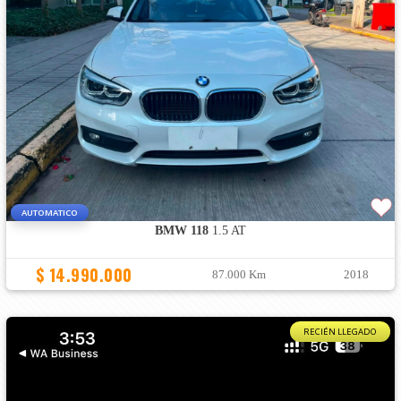
AUTOMATICO
BMW 118
1.5 AT
$ 14.990.000
87.000 Km
2018
RECIÉN LLEGADO