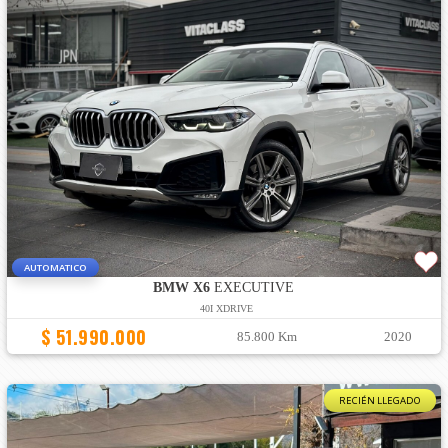
AUTOMATICO
BMW X6
EXECUTIVE
40I XDRIVE
$ 51.990.000
85.800 Km
2020
RECIÉN LLEGADO