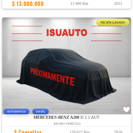
$ 13.000.000
13.400 Km
2022
RECIÉN LLEGADO
AUTOMATICO
DIESEL
MERCEDES-BENZ A200
D 2.1 AUT
RECIBO VEHÍCULO
$ Consultar
120.622 Km
2016