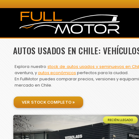
AUTOS USADOS EN CHILE: VEHÍCULO
Explora nuestro
stock de autos usados y seminuevos en Chi
aventura, y
autos económicos
perfectos para la ciudad.
En FullMotor puedes comparar precios, versiones y equipamien
mercado en Chile.
VER STOCK COMPLETO »
RECIÉN LLEGADO