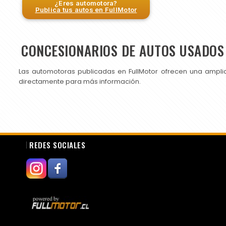
¿Eres automotora?
Publica tus autos en FullMotor
CONCESIONARIOS DE AUTOS USADOS 
Las automotoras publicadas en FullMotor ofrecen una ampli
directamente para más información.
REDES SOCIALES