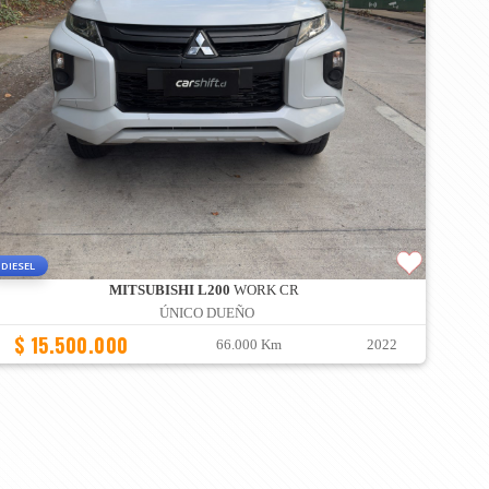
DIESEL
MITSUBISHI L200
WORK CR
ÚNICO DUEÑO
$ 15.500.000
66.000 Km
2022