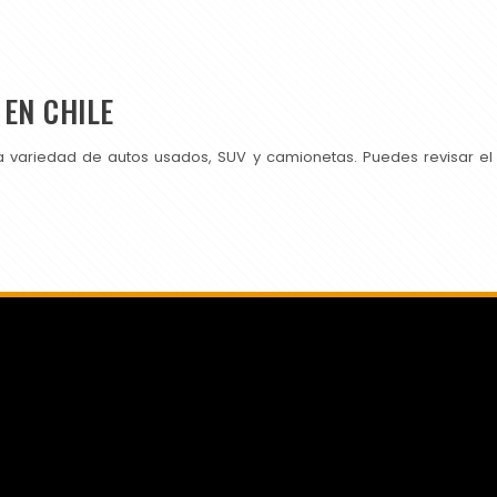
EN CHILE
a variedad de autos usados, SUV y camionetas. Puedes revisar el
SI PUBLICAS EN CHILEAUTOS PRUEBA TAMBIÉN CON NOSOTROS.