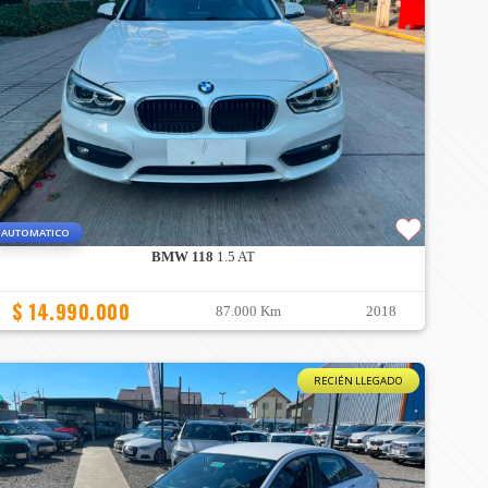
AUTOMATICO
BMW 118
1.5 AT
$ 14.990.000
87.000 Km
2018
RECIÉN LLEGADO