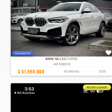
AUTOMATICO
BMW X6
EXECUTIVE
40I XDRIVE
$ 51.990.000
85.800 Km
2020
RECIÉN LLEGADO