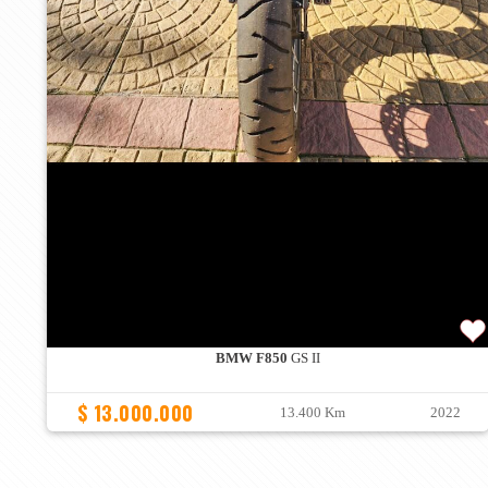
BMW F850
GS II
$ 13.000.000
13.400 Km
2022