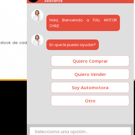
Asistente
Hola, Bienvenido a FULL MOTOR
CHILE.
 stock de cada concesionario, comparar precios y contactar
En que te puedo ayudar?
Quiero Comprar
Quiero Vender
Soy Automotora
Otro