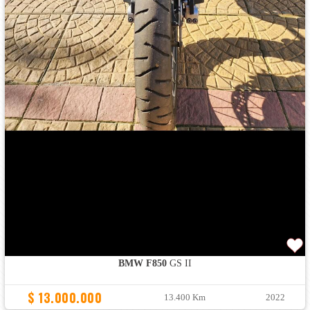
BMW F850
GS II
$ 13.000.000
13.400 Km
2022