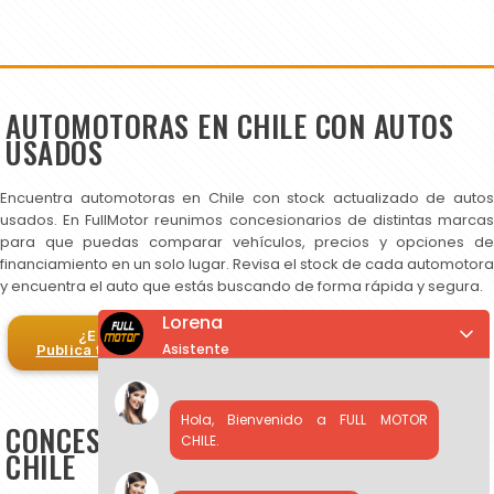
AUTOMOTORAS EN CHILE CON AUTOS
USADOS
Encuentra automotoras en Chile con stock actualizado de autos
usados. En FullMotor reunimos concesionarios de distintas marcas
para que puedas comparar vehículos, precios y opciones de
financiamiento en un solo lugar. Revisa el stock de cada automotora
y encuentra el auto que estás buscando de forma rápida y segura.
Lorena
¿Eres automotora?
Asistente
Publica tus autos en FullMotor
Hola, Bienvenido a FULL MOTOR
CONCESIONARIOS DE AUTOS USADOS EN
CHILE.
CHILE