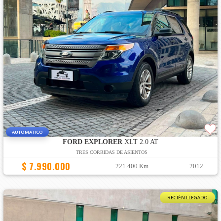
AUTOMATICO
FORD EXPLORER
XLT 2.0 AT
TRES CORRIDAS DE ASIENTOS
$ 7.990.000
221.400 Km
2012
RECIÉN LLEGADO