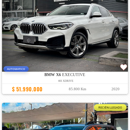
AUTOMATICO
BMW X6
EXECUTIVE
40I XDRIVE
$ 51.990.000
85.800 Km
2020
RECIÉN LLEGADO