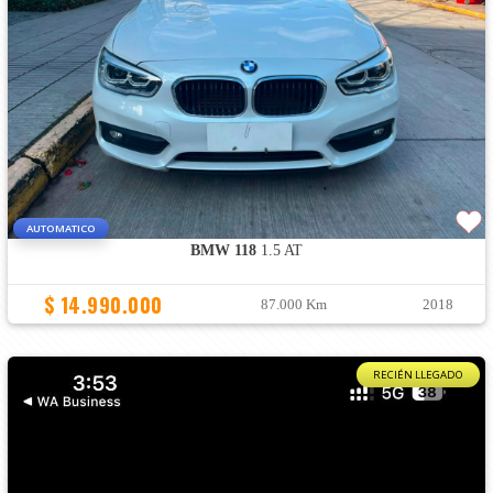
AUTOMATICO
BMW 118
1.5 AT
$ 14.990.000
87.000 Km
2018
RECIÉN LLEGADO