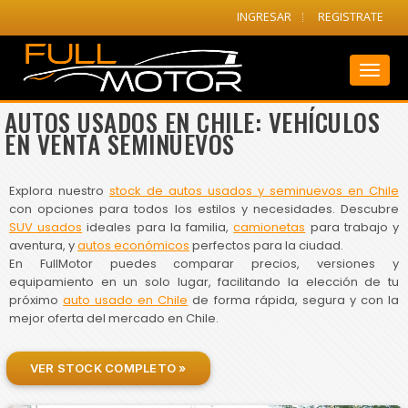
INGRESAR
REGISTRATE
Toggl
naviga
AUTOS USADOS EN CHILE: VEHÍCULOS
EN VENTA SEMINUEVOS
Explora nuestro
stock de autos usados y seminuevos en Chile
con opciones para todos los estilos y necesidades. Descubre
SUV usados
ideales para la familia,
camionetas
para trabajo y
aventura, y
autos económicos
perfectos para la ciudad.
En FullMotor puedes comparar precios, versiones y
equipamiento en un solo lugar, facilitando la elección de tu
próximo
auto usado en Chile
de forma rápida, segura y con la
mejor oferta del mercado en Chile.
VER STOCK COMPLETO »