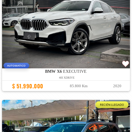
AUTOMATICO
BMW X6
EXECUTIVE
40I XDRIVE
$ 51.990.000
85.800 Km
2020
RECIÉN LLEGADO