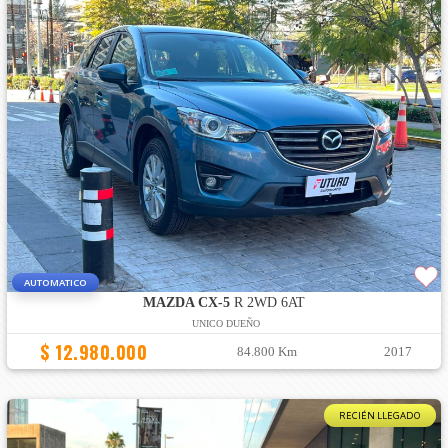
AUTOMATICO
MAZDA CX-5
R 2WD 6AT
UNICO DUEÑO
$ 12.980.000
84.800 Km
2017
RECIÉN LLEGADO