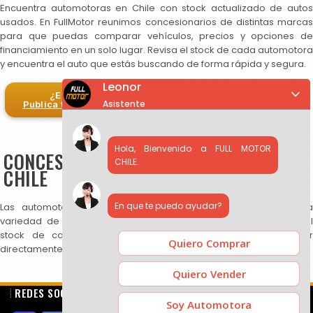
Encuentra automotoras en Chile con stock actualizado de autos
usados. En FullMotor reunimos concesionarios de distintas marcas
para que puedas comparar vehículos, precios y opciones de
financiamiento en un solo lugar. Revisa el stock de cada automotora
y encuentra el auto que estás buscando de forma rápida y segura.
Leonor
¿Eres automotora?
Asistente
Publica tus autos en FullMotor
Hola, Bienvenido a FULL MOTOR
CONCESIONARIOS DE AUTOS USADOS EN
CHILE.
CHILE
En que te puedo ayudar?
Las automotoras publicadas en FullMotor ofrecen una amplia
variedad de autos usados, SUV y camionetas. Puedes revisar el
stock de cada concesionario, comparar precios y contactar
Quiero Comprar
directamente para más información.
Quiero Vender
REDES SOCIALES
Soy Automotora