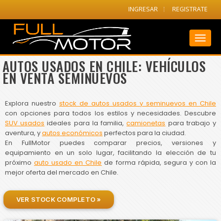
INGRESAR
REGISTRATE
Toggl
naviga
AUTOS USADOS EN CHILE: VEHÍCULOS
EN VENTA SEMINUEVOS
Explora nuestro
stock de autos usados y seminuevos en Chile
con opciones para todos los estilos y necesidades. Descubre
SUV usados
ideales para la familia,
camionetas
para trabajo y
aventura, y
autos económicos
perfectos para la ciudad.
En FullMotor puedes comparar precios, versiones y
equipamiento en un solo lugar, facilitando la elección de tu
próximo
auto usado en Chile
de forma rápida, segura y con la
mejor oferta del mercado en Chile.
VER STOCK COMPLETO »