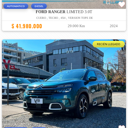
AUTOMATICO
DIESEL
FORD RANGER
LIMITED 3.0T
CUERO , TECHO , 4X4 , VERSION TOPE DE
$ 41.980.000
29.000 Km
2024
RECIÉN LLEGADO