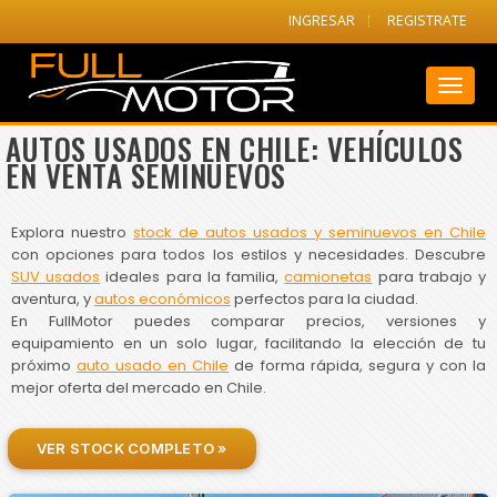
INGRESAR
REGISTRATE
Toggl
naviga
AUTOS USADOS EN CHILE: VEHÍCULOS
EN VENTA SEMINUEVOS
Explora nuestro
stock de autos usados y seminuevos en Chile
con opciones para todos los estilos y necesidades. Descubre
SUV usados
ideales para la familia,
camionetas
para trabajo y
aventura, y
autos económicos
perfectos para la ciudad.
En FullMotor puedes comparar precios, versiones y
equipamiento en un solo lugar, facilitando la elección de tu
próximo
auto usado en Chile
de forma rápida, segura y con la
mejor oferta del mercado en Chile.
VER STOCK COMPLETO »