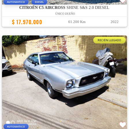
AUTOMATICO
DIESEL
CITROËN C5 AIRCROSS
SHINE S&S 2.0 DIESEL
ÚNICO DUEÑO
$ 17.970.000
61.200 Km
2022
RECIÉN LLEGADO
AUTOMATICO