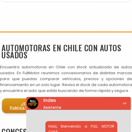
AUTOMOTORAS EN CHILE CON AUTOS
USADOS
Encuentra automotoras en Chile con stock actualizado de autos
usados. En FullMotor reunimos concesionarios de distintas marcas
para que puedas comparar vehículos, precios y opciones de
financiamiento en un solo lugar. Revisa el stock de cada automotora
y encuentra el auto que estás buscando de forma rápida y segura.
Index
¿Eres automotora?
Asistente
Publica tus autos en FullMotor
Hola, Bienvenido a FULL MOTOR
CONCESIONARIOS DE AUTOS USADOS EN
CHILE.