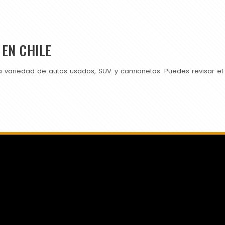
EN CHILE
a variedad de autos usados, SUV y camionetas. Puedes revisar el
SI PUBLICAS EN CHILEAUTOS PRUEBA TAMBIÉN CON NOSOTROS.