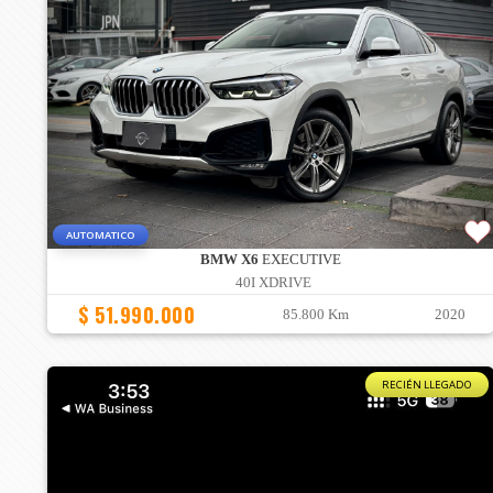
AUTOMATICO
BMW X6
EXECUTIVE
40I XDRIVE
$ 51.990.000
85.800 Km
2020
RECIÉN LLEGADO