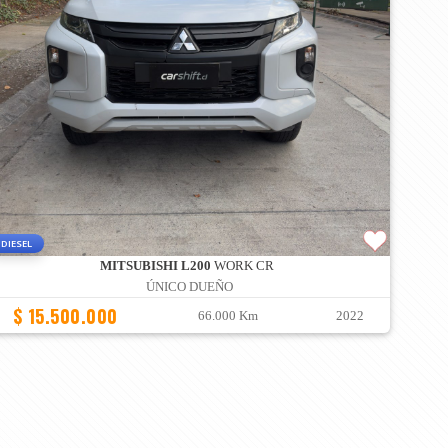
DIESEL
MITSUBISHI L200
WORK CR
ÚNICO DUEÑO
$ 15.500.000
66.000 Km
2022