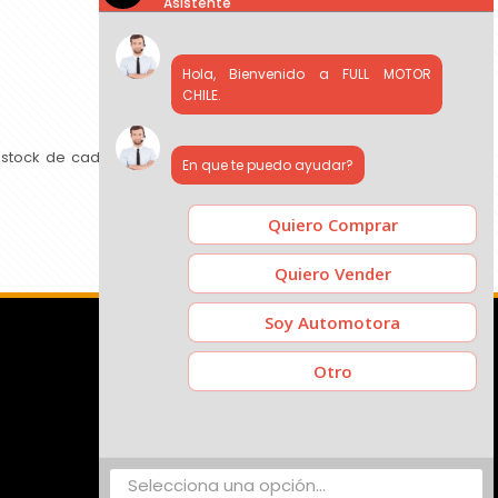
Asistente
Hola, Bienvenido a FULL MOTOR
CHILE.
 stock de cada concesionario, comparar precios y contactar
En que te puedo ayudar?
Quiero Comprar
Quiero Vender
Soy Automotora
Otro