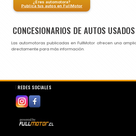
¿Eres automotora?
Publica tus autos en FullMotor
CONCESIONARIOS DE AUTOS USADOS 
Las automotoras publicadas en FullMotor ofrecen una ampli
directamente para más información.
REDES SOCIALES