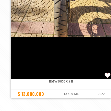
BMW F850
GS II
$ 13.000.000
13.400 Km
2022