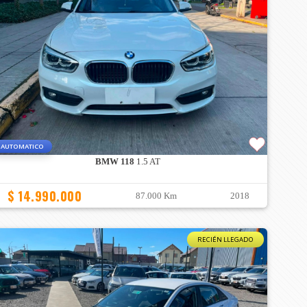
AUTOMATICO
BMW 118
1.5 AT
$ 14.990.000
87.000 Km
2018
RECIÉN LLEGADO