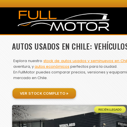
AUTOS USADOS EN CHILE: VEHÍCULO
Explora nuestro
stock de autos usados y seminuevos en Chi
aventura, y
autos económicos
perfectos para la ciudad.
En FullMotor puedes comparar precios, versiones y equipamien
mercado en Chile.
VER STOCK COMPLETO »
RECIÉN LLEGADO