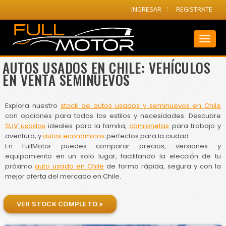
INGRESAR
REGISTRATE
Toggl
naviga
AUTOS USADOS EN CHILE: VEHÍCULOS
EN VENTA SEMINUEVOS
Explora nuestro
stock de autos usados y seminuevos en Chile
con opciones para todos los estilos y necesidades. Descubre
SUV usados
ideales para la familia,
camionetas
para trabajo y
aventura, y
autos económicos
perfectos para la ciudad.
En FullMotor puedes comparar precios, versiones y
equipamiento en un solo lugar, facilitando la elección de tu
próximo
auto usado en Chile
de forma rápida, segura y con la
mejor oferta del mercado en Chile.
VER STOCK COMPLETO »