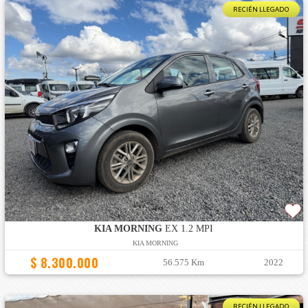
RECIÉN LLEGADO
KIA MORNING
EX 1.2 MPI
KIA MORNING
$ 8.300.000
56.575 Km
2022
RECIÉN LLEGADO