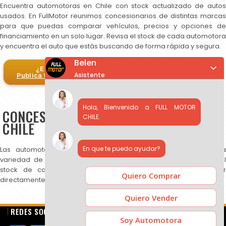
Encuentra automotoras en Chile con stock actualizado de autos
usados. En FullMotor reunimos concesionarios de distintas marcas
para que puedas comparar vehículos, precios y opciones de
financiamiento en un solo lugar. Revisa el stock de cada automotora
y encuentra el auto que estás buscando de forma rápida y segura.
Belen
¿Eres automotora?
Asistente
Publica tus autos en FullMotor
Hola, Bienvenido a FULL MOTOR
CONCESIONARIOS DE AUTOS USADOS EN
CHILE.
CHILE
En que te puedo ayudar?
Las automotoras publicadas en FullMotor ofrecen una amplia
variedad de autos usados, SUV y camionetas. Puedes revisar el
stock de cada concesionario, comparar precios y contactar
Quiero Comprar
directamente para más información.
Quiero Vender
REDES SOCIALES
Soy Automotora