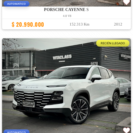
AUTOMATICO
PORSCHE CAYENNE
S
4.8 V8
$ 20.990.000
152.313 Km
2012
RECIÉN LLEGADO
AUTOMATICO