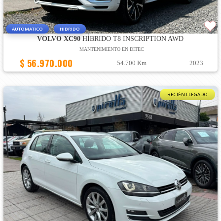
AUTOMATICO
HIBRIDO
VOLVO XC90
HÍBRIDO T8 INSCRIPTION AWD
MANTENIMIENTO EN DITEC
$ 56.970.000
54.700 Km
2023
RECIÉN LLEGADO