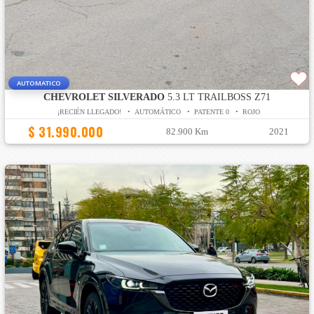
AUTOMATICO
CHEVROLET SILVERADO
5.3 LT TRAILBOSS Z71
¡RECIÉN LLEGADO! • AUTOMÁTICO • PATENTE 0 • ROJO
$ 31.990.000
82.900 Km
2021