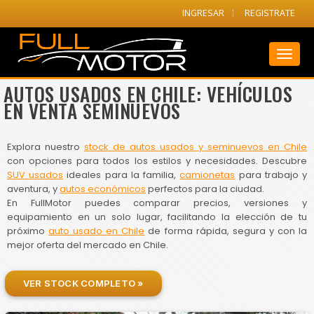
INGRESAR
REGISTRATE
Toggl
naviga
AUTOS USADOS EN CHILE: VEHÍCULOS
EN VENTA SEMINUEVOS
Explora nuestro
stock de autos usados y seminuevos en Chile
con opciones para todos los estilos y necesidades. Descubre
SUV usados
ideales para la familia,
camionetas
para trabajo y
aventura, y
autos económicos
perfectos para la ciudad.
En FullMotor puedes comparar precios, versiones y
equipamiento en un solo lugar, facilitando la elección de tu
próximo
auto usado en Chile
de forma rápida, segura y con la
mejor oferta del mercado en Chile.
VER STOCK COMPLETO »