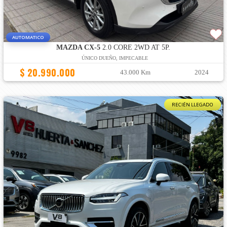
AUTOMATICO
MAZDA CX-5
2.0 CORE 2WD AT 5P.
ÚNICO DUEÑO, IMPECABLE
$ 20.990.000
43.000 Km
2024
RECIÉN LLEGADO