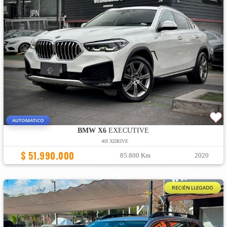
AUTOMATICO
BMW X6
EXECUTIVE
40I XDRIVE
$ 51.990.000
85.800 Km
2020
RECIÉN LLEGADO