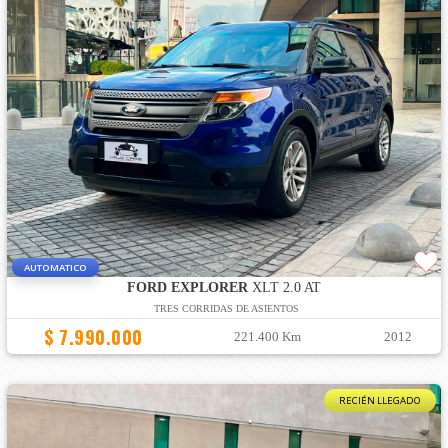
AUTOMATICO
FORD EXPLORER
XLT 2.0 AT
TRES CORRIDAS DE ASIENTOS
$ 7.990.000
221.400 Km
2012
RECIÉN LLEGADO