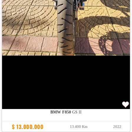
BMW F850
GS II
$ 13.000.000
13.400 Km
2022