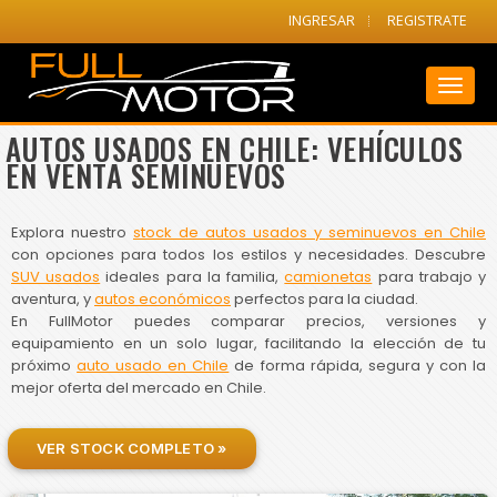
INGRESAR
REGISTRATE
Toggl
naviga
AUTOS USADOS EN CHILE: VEHÍCULOS
EN VENTA SEMINUEVOS
Explora nuestro
stock de autos usados y seminuevos en Chile
con opciones para todos los estilos y necesidades. Descubre
SUV usados
ideales para la familia,
camionetas
para trabajo y
aventura, y
autos económicos
perfectos para la ciudad.
En FullMotor puedes comparar precios, versiones y
equipamiento en un solo lugar, facilitando la elección de tu
próximo
auto usado en Chile
de forma rápida, segura y con la
mejor oferta del mercado en Chile.
VER STOCK COMPLETO »