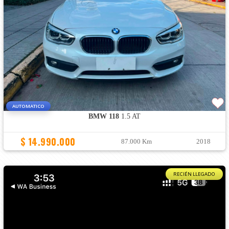
AUTOMATICO
BMW 118
1.5 AT
$ 14.990.000
87.000 Km
2018
RECIÉN LLEGADO