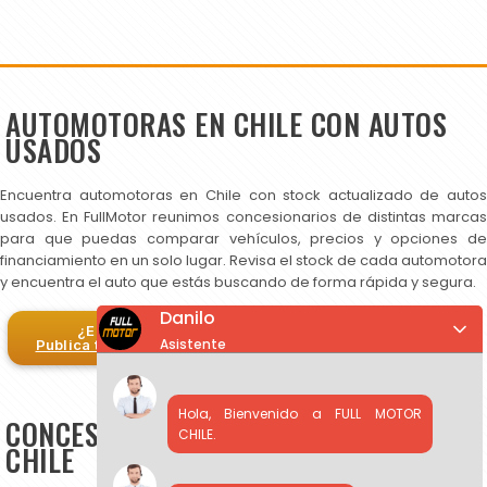
AUTOMOTORAS EN CHILE CON AUTOS
USADOS
Encuentra automotoras en Chile con stock actualizado de autos
usados. En FullMotor reunimos concesionarios de distintas marcas
para que puedas comparar vehículos, precios y opciones de
financiamiento en un solo lugar. Revisa el stock de cada automotora
y encuentra el auto que estás buscando de forma rápida y segura.
Danilo
¿Eres automotora?
Asistente
Publica tus autos en FullMotor
Hola, Bienvenido a FULL MOTOR
CONCESIONARIOS DE AUTOS USADOS EN
CHILE.
CHILE