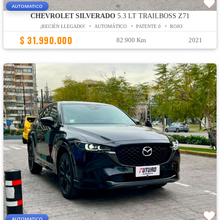
AUTOMATICO
CHEVROLET SILVERADO
5.3 LT TRAILBOSS Z71
¡RECIÉN LLEGADO! • AUTOMÁTICO • PATENTE 0 • ROJO
$ 31.990.000
82.900 Km
2021
AUTOMATICO