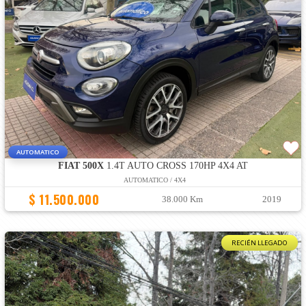
AUTOMATICO
FIAT 500X
1.4T AUTO CROSS 170HP 4X4 AT
AUTOMATICO / 4X4
$ 11.500.000
38.000 Km
2019
RECIÉN LLEGADO