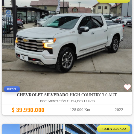
DIESEL
CHEVROLET SILVERADO
HIGH COUNTRY 3.0 AUT
DOCUMENTACIÓN AL DIA,DOS LLAVES
$ 39.990.000
128.000 Km
2022
RECIÉN LLEGADO