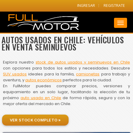
INGRESAR
REGISTRATE
Toggl
naviga
AUTOS USADOS EN CHILE: VEHÍCULOS
EN VENTA SEMINUEVOS
Explora nuestro
stock de autos usados y seminuevos en Chile
con opciones para todos los estilos y necesidades. Descubre
SUV usados
ideales para la familia,
camionetas
para trabajo y
aventura, y
autos económicos
perfectos para la ciudad.
En FullMotor puedes comparar precios, versiones y
equipamiento en un solo lugar, facilitando la elección de tu
próximo
auto usado en Chile
de forma rápida, segura y con la
mejor oferta del mercado en Chile.
VER STOCK COMPLETO »