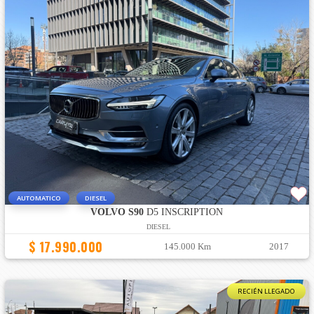
AUTOMATICO
DIESEL
VOLVO S90
D5 INSCRIPTION
DIESEL
$ 17.990.000
145.000 Km
2017
RECIÉN LLEGADO