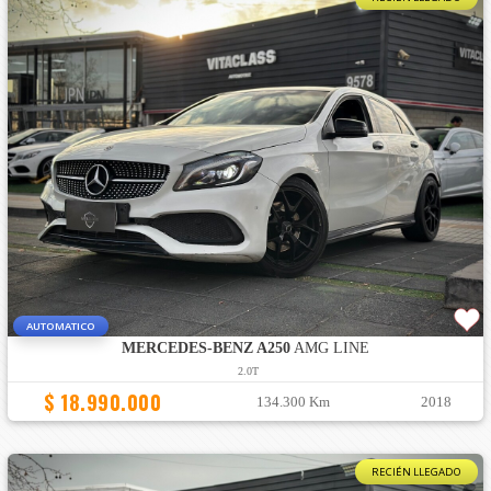
AUTOMATICO
MERCEDES-BENZ A250
AMG LINE
2.0T
$ 18.990.000
134.300 Km
2018
RECIÉN LLEGADO