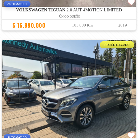
AUTOMATICO
VOLKSWAGEN TIGUAN
2.0 AUT 4MOTION LIMITED
ÚNICO DUEÑO
$ 16.890.000
105.000 Km
2019
RECIÉN LLEGADO
AUTOMATICO