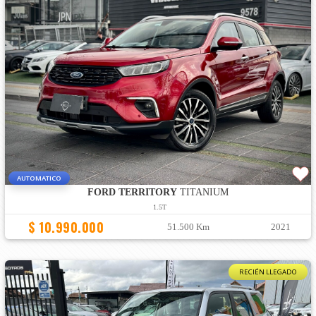
AUTOMATICO
FORD TERRITORY
TITANIUM
1.5T
$ 10.990.000
51.500 Km
2021
RECIÉN LLEGADO