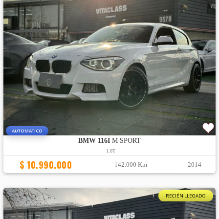
AUTOMATICO
BMW 116I
M SPORT
1.6T
$ 10.990.000
142.000 Km
2014
RECIÉN LLEGADO