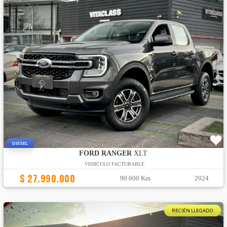
DIESEL
FORD RANGER
XLT
VEHICULO FACTURABLE
$ 27.990.000
90.600 Km
2024
RECIÉN LLEGADO