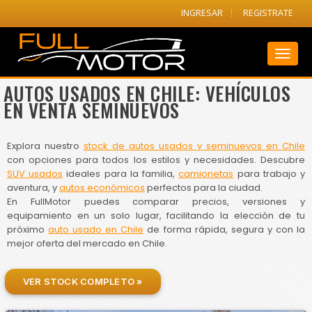
INGRESAR
REGISTRATE
Toggl
naviga
AUTOS USADOS EN CHILE: VEHÍCULOS
EN VENTA SEMINUEVOS
Explora nuestro
stock de autos usados y seminuevos en Chile
con opciones para todos los estilos y necesidades. Descubre
SUV usados
ideales para la familia,
camionetas
para trabajo y
aventura, y
autos económicos
perfectos para la ciudad.
En FullMotor puedes comparar precios, versiones y
equipamiento en un solo lugar, facilitando la elección de tu
próximo
auto usado en Chile
de forma rápida, segura y con la
mejor oferta del mercado en Chile.
VER STOCK COMPLETO »