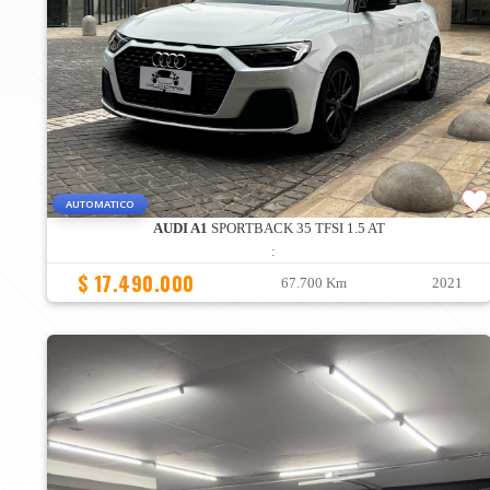
AUTOMATICO
AUDI A1
SPORTBACK 35 TFSI 1.5 AT
:
$ 17.490.000
67.700 Km
2021