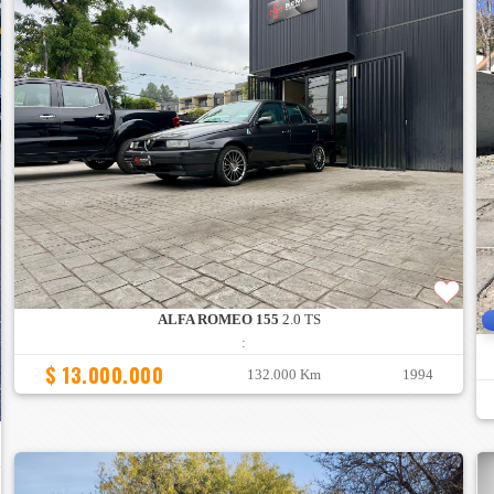
ALFA ROMEO 155
2.0 TS
:
$ 13.000.000
132.000 Km
1994