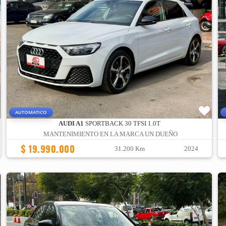
AUTOMATICO
AUDI A1
SPORTBACK 30 TFSI 1.0T
MANTENIMIENTO EN LA MARCA UN DUEÑO
$ 19.990.000
31.200 Km
2024