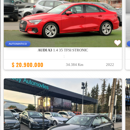
AUTOMATICO
AUDI A3
1.4 35 TFSI STRONIC
:
$ 20.900.000
34.384 Km
2022