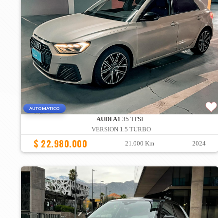
AUTOMATICO
AUDI A1
35 TFSI
VERSION 1.5 TURBO
$ 22.980.000
21.000 Km
2024