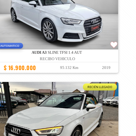
AUTOMATICO
AUDI A3
SLINE TFSI 1.4 AUT
RECIBO VEHICULO
$ 16.900.000
95.132 Km
2019
RECIÉN LLEGADO