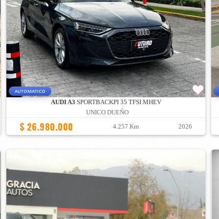
AUTOMATICO
AUDI A3
SPORTBACKPI 35 TFSI MHEV
UNICO DUEÑO
$ 26.980.000
4.257 Km
2026