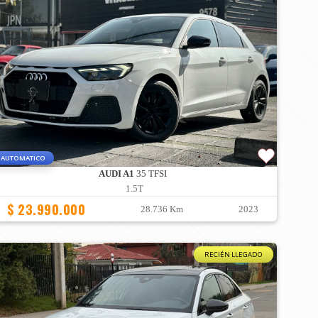
AUTOMATICO
AUDI A1
35 TFSI
1.5T
$ 23.990.000
28.736 Km
2023
RECIÉN LLEGADO