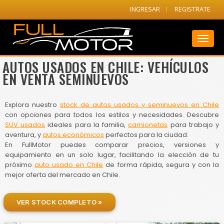
INGRESAR
REGISTRATE
Toggl
naviga
AUTOS USADOS EN CHILE: VEHÍCULOS
EN VENTA SEMINUEVOS
Explora nuestro
stock de autos usados y seminuevos en Chile
con opciones para todos los estilos y necesidades. Descubre
SUV usados
ideales para la familia,
camionetas
para trabajo y
aventura, y
autos económicos
perfectos para la ciudad.
En FullMotor puedes comparar precios, versiones y
equipamiento en un solo lugar, facilitando la elección de tu
próximo
auto usado en Chile
de forma rápida, segura y con la
mejor oferta del mercado en Chile.
VER STOCK COMPLETO »