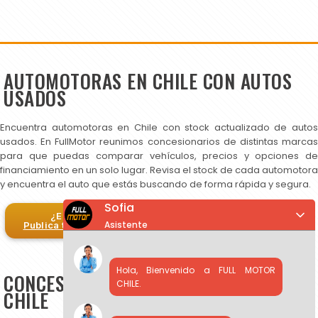
AUTOMOTORAS EN CHILE CON AUTOS
USADOS
Encuentra automotoras en Chile con stock actualizado de autos
usados. En FullMotor reunimos concesionarios de distintas marcas
para que puedas comparar vehículos, precios y opciones de
financiamiento en un solo lugar. Revisa el stock de cada automotora
y encuentra el auto que estás buscando de forma rápida y segura.
Sofia
¿Eres automotora?
Asistente
Publica tus autos en FullMotor
Hola, Bienvenido a FULL MOTOR
CONCESIONARIOS DE AUTOS USADOS EN
CHILE.
CHILE