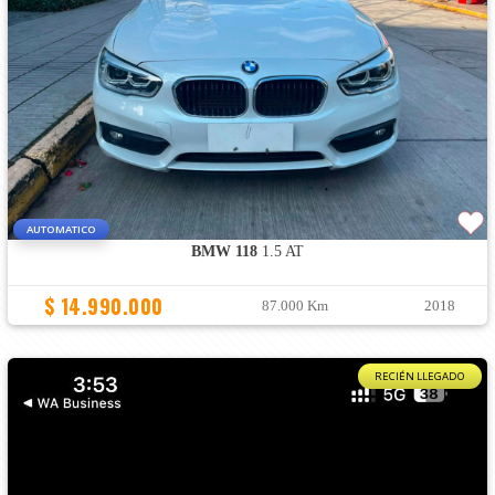
AUTOMATICO
BMW 118
1.5 AT
$ 14.990.000
87.000 Km
2018
RECIÉN LLEGADO