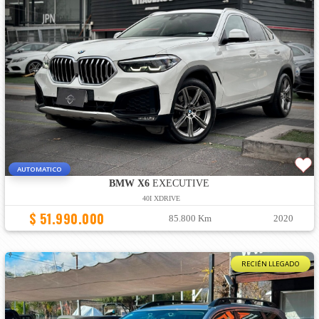
AUTOMATICO
BMW X6
EXECUTIVE
40I XDRIVE
$ 51.990.000
85.800 Km
2020
RECIÉN LLEGADO