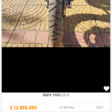
BMW F850
GS II
$ 13.000.000
13.400 Km
2022