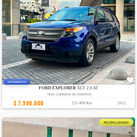
AUTOMATICO
FORD EXPLORER
XLT 2.0 AT
TRES CORRIDAS DE ASIENTOS
$ 7.990.000
221.400 Km
2012
RECIÉN LLEGADO