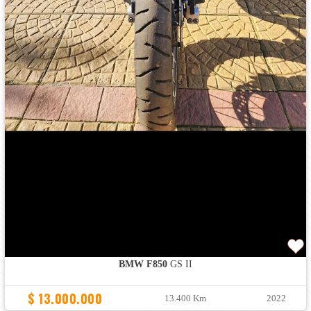
BMW F850
GS II
$ 13.000.000
13.400 Km
2022