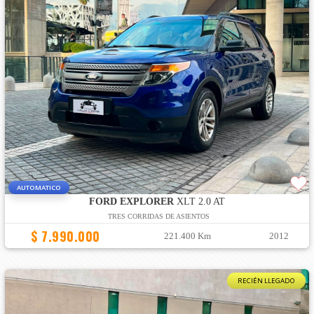
AUTOMATICO
FORD EXPLORER
XLT 2.0 AT
TRES CORRIDAS DE ASIENTOS
$ 7.990.000
221.400 Km
2012
RECIÉN LLEGADO