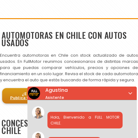
AUTOMOTORAS EN CHILE CON AUTOS
USADOS
Encuentra automotoras en Chile con stock actualizado de autos
usados. En FullMotor reunimos concesionarios de distintas marcas
para que puedas comparar vehículos, precios y opciones de
financiamiento en un solo lugar. Revisa el stock de cada automotora
y encuentra el auto que estás buscando de forma rápida y segura.
Agustina
¿Eres automotora?
Asistente
Publica tus autos en FullMotor
Hola, Bienvenido a FULL MOTOR
CONCESIONARIOS DE AUTOS USADOS EN
CHILE.
CHILE