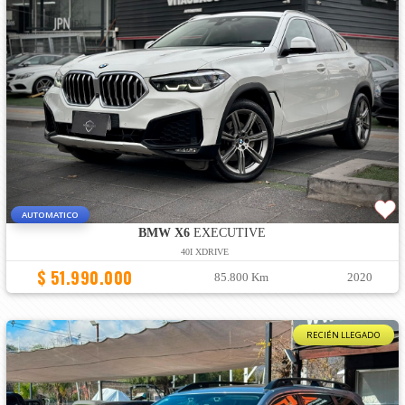
AUTOMATICO
BMW X6
EXECUTIVE
40I XDRIVE
$ 51.990.000
85.800 Km
2020
RECIÉN LLEGADO