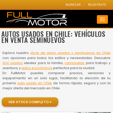
INGRESAR
REGISTRATE
Toggl
naviga
AUTOS USADOS EN CHILE: VEHÍCULOS
EN VENTA SEMINUEVOS
Explora nuestro
stock de autos usados y seminuevos en Chile
con opciones para todos los estilos y necesidades. Descubre
SUV usados
ideales para la familia,
camionetas
para trabajo y
aventura, y
autos económicos
perfectos para la ciudad.
En FullMotor puedes comparar precios, versiones y
equipamiento en un solo lugar, facilitando la elección de tu
próximo
auto usado en Chile
de forma rápida, segura y con la
mejor oferta del mercado en Chile.
VER STOCK COMPLETO »