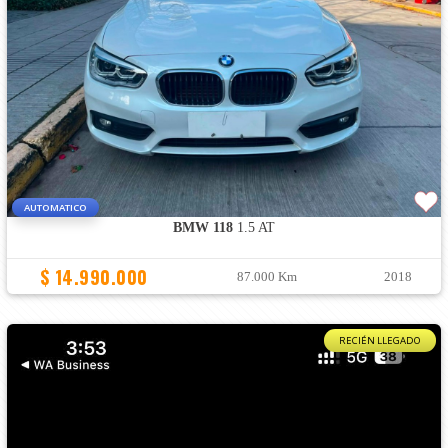
AUTOMATICO
BMW 118
1.5 AT
$ 14.990.000
87.000 Km
2018
RECIÉN LLEGADO