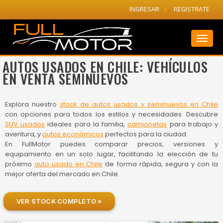
INGRESAR
REGISTRATE
Toggl
naviga
AUTOS USADOS EN CHILE: VEHÍCULOS
EN VENTA SEMINUEVOS
Explora nuestro
stock de autos usados y seminuevos en Chile
con opciones para todos los estilos y necesidades. Descubre
SUV usados
ideales para la familia,
camionetas
para trabajo y
aventura, y
autos económicos
perfectos para la ciudad.
En FullMotor puedes comparar precios, versiones y
equipamiento en un solo lugar, facilitando la elección de tu
próximo
auto usado en Chile
de forma rápida, segura y con la
mejor oferta del mercado en Chile.
VER STOCK COMPLETO »