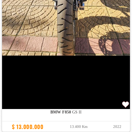
BMW F850
GS II
$ 13.000.000
13.400 Km
2022