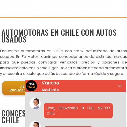
AUTOMOTORAS EN CHILE CON AUTOS
USADOS
Encuentra automotoras en Chile con stock actualizado de autos
usados. En FullMotor reunimos concesionarios de distintas marcas
para que puedas comparar vehículos, precios y opciones de
financiamiento en un solo lugar. Revisa el stock de cada automotora
y encuentra el auto que estás buscando de forma rápida y segura.
Vanesa
¿Eres automotora?
Asistente
Publica tus autos en FullMotor
Hola, Bienvenido a FULL MOTOR
CONCESIONARIOS DE AUTOS USADOS EN
CHILE.
CHILE