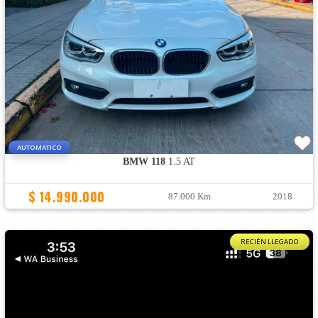
AUTOMATICO
BMW 118
1.5 AT
$ 14.990.000
87.000 Km
2018
RECIÉN LLEGADO