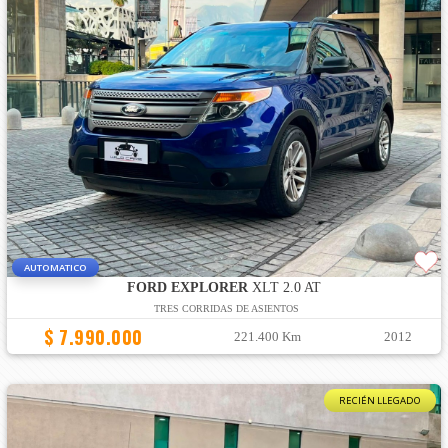
AUTOMATICO
FORD EXPLORER
XLT 2.0 AT
TRES CORRIDAS DE ASIENTOS
$ 7.990.000
221.400 Km
2012
RECIÉN LLEGADO