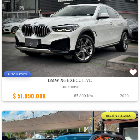
AUTOMATICO
BMW X6
EXECUTIVE
40I XDRIVE
$ 51.990.000
85.800 Km
2020
RECIÉN LLEGADO