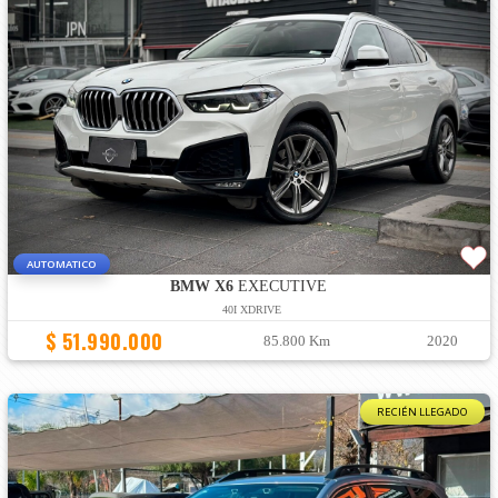
AUTOMATICO
BMW X6
EXECUTIVE
40I XDRIVE
$ 51.990.000
85.800 Km
2020
RECIÉN LLEGADO