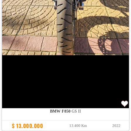
BMW F850
GS II
$ 13.000.000
13.400 Km
2022