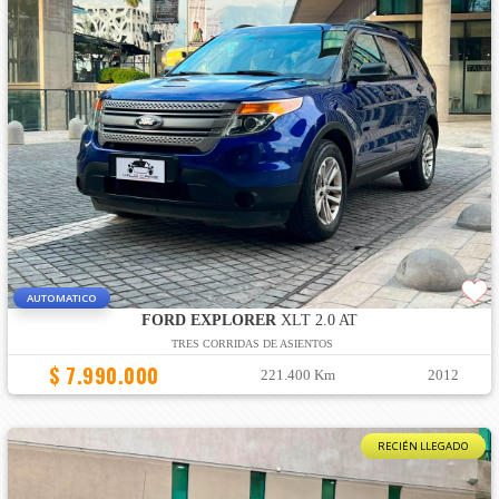
AUTOMATICO
FORD EXPLORER
XLT 2.0 AT
TRES CORRIDAS DE ASIENTOS
$ 7.990.000
221.400 Km
2012
RECIÉN LLEGADO