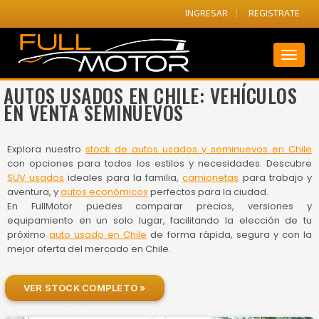
INGRESAR
REGISTRATE
Toggl
naviga
AUTOS USADOS EN CHILE: VEHÍCULOS
EN VENTA SEMINUEVOS
Explora nuestro
stock de autos usados y seminuevos en Chile
con opciones para todos los estilos y necesidades. Descubre
SUV usados
ideales para la familia,
camionetas
para trabajo y
aventura, y
autos económicos
perfectos para la ciudad.
En FullMotor puedes comparar precios, versiones y
equipamiento en un solo lugar, facilitando la elección de tu
próximo
auto usado en Chile
de forma rápida, segura y con la
mejor oferta del mercado en Chile.
VER STOCK COMPLETO »