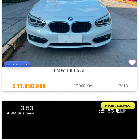
AUTOMATICO
BMW 118
1.5 AT
$ 14.990.000
87.000 Km
2018
RECIÉN LLEGADO