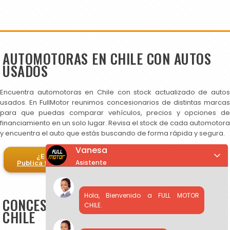
AUTOMOTORAS EN CHILE CON AUTOS
USADOS
Encuentra automotoras en Chile con stock actualizado de autos
usados. En FullMotor reunimos concesionarios de distintas marcas
para que puedas comparar vehículos, precios y opciones de
financiamiento en un solo lugar. Revisa el stock de cada automotora
y encuentra el auto que estás buscando de forma rápida y segura.
Vanesa
¿Eres automotora?
Asistente
Publica tus autos en FullMotor
Hola, Bienvenido a FULL MOTOR
CONCESIONARIOS DE AUTOS USADOS EN
CHILE.
CHILE