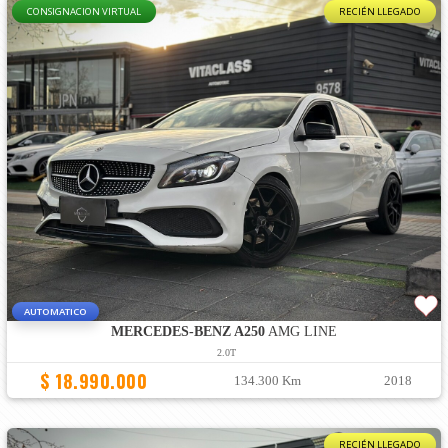
CONSIGNACION VIRTUAL
RECIÉN LLEGADO
AUTOMATICO
MERCEDES-BENZ A250
AMG LINE
2.0T
$ 18.990.000
134.300 Km
2018
RECIÉN LLEGADO