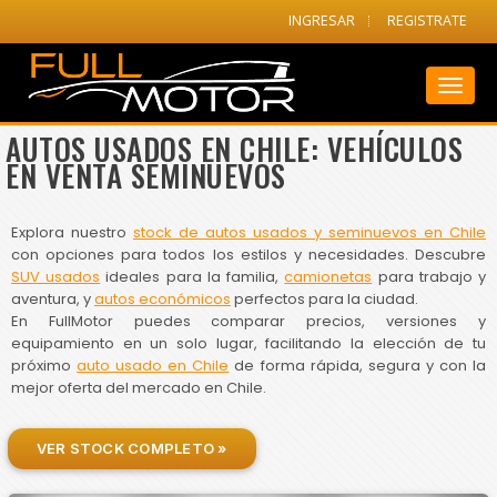
INGRESAR
REGISTRATE
Toggl
naviga
AUTOS USADOS EN CHILE: VEHÍCULOS
EN VENTA SEMINUEVOS
Explora nuestro
stock de autos usados y seminuevos en Chile
con opciones para todos los estilos y necesidades. Descubre
SUV usados
ideales para la familia,
camionetas
para trabajo y
aventura, y
autos económicos
perfectos para la ciudad.
En FullMotor puedes comparar precios, versiones y
equipamiento en un solo lugar, facilitando la elección de tu
próximo
auto usado en Chile
de forma rápida, segura y con la
mejor oferta del mercado en Chile.
VER STOCK COMPLETO »