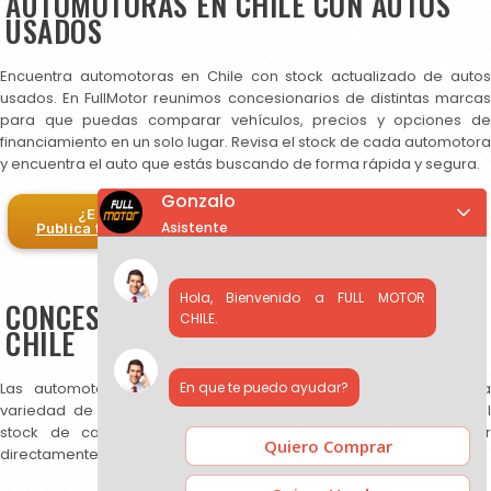
AUTOMOTORAS EN CHILE CON AUTOS
USADOS
Encuentra automotoras en Chile con stock actualizado de autos
usados. En FullMotor reunimos concesionarios de distintas marcas
para que puedas comparar vehículos, precios y opciones de
financiamiento en un solo lugar. Revisa el stock de cada automotora
y encuentra el auto que estás buscando de forma rápida y segura.
Gonzalo
¿Eres automotora?
Asistente
Publica tus autos en FullMotor
Hola, Bienvenido a FULL MOTOR
CONCESIONARIOS DE AUTOS USADOS EN
CHILE.
CHILE
En que te puedo ayudar?
Las automotoras publicadas en FullMotor ofrecen una amplia
variedad de autos usados, SUV y camionetas. Puedes revisar el
stock de cada concesionario, comparar precios y contactar
Quiero Comprar
directamente para más información.