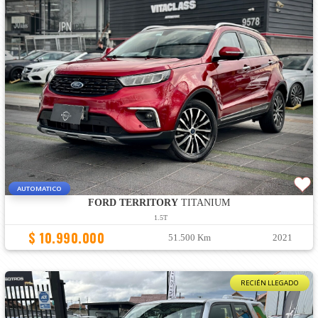
AUTOMATICO
FORD TERRITORY
TITANIUM
1.5T
$ 10.990.000
51.500 Km
2021
RECIÉN LLEGADO