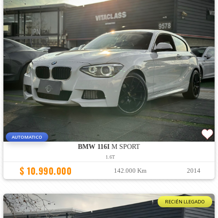
AUTOMATICO
BMW 116I
M SPORT
1.6T
$ 10.990.000
142.000 Km
2014
RECIÉN LLEGADO