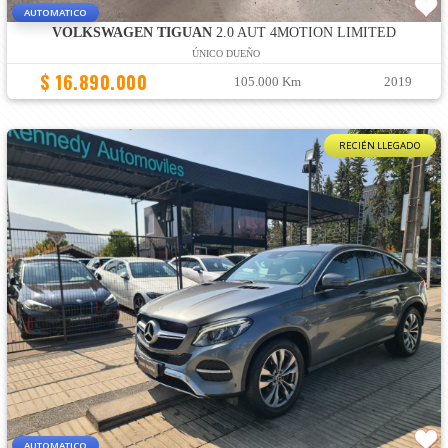
AUTOMATICO
VOLKSWAGEN TIGUAN
2.0 AUT 4MOTION LIMITED
ÚNICO DUEÑO
$ 16.890.000
105.000 Km
2019
RECIÉN LLEGADO
AUTOMATICO