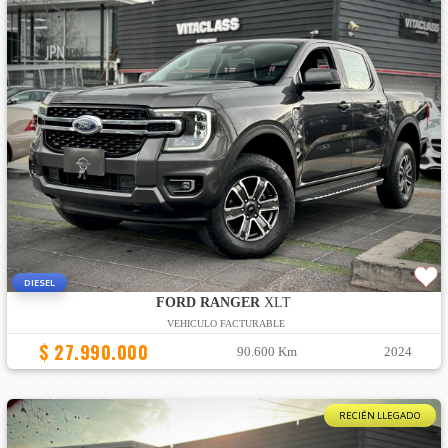
DIESEL
FORD RANGER
XLT
VEHICULO FACTURABLE
$ 27.990.000
90.600 Km
2024
RECIÉN LLEGADO