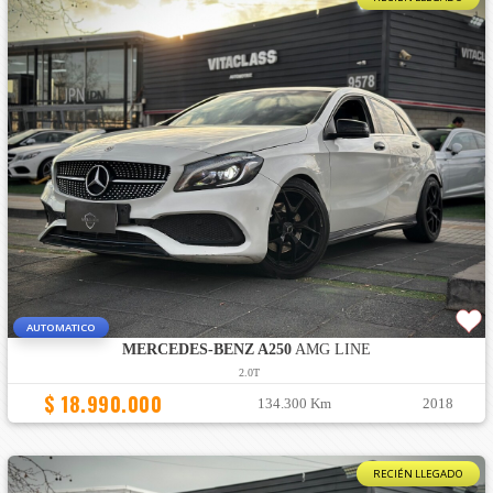
AUTOMATICO
MERCEDES-BENZ A250
AMG LINE
2.0T
$ 18.990.000
134.300 Km
2018
RECIÉN LLEGADO