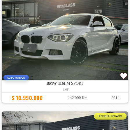
AUTOMATICO
BMW 116I
M SPORT
1.6T
$ 10.990.000
142.000 Km
2014
RECIÉN LLEGADO