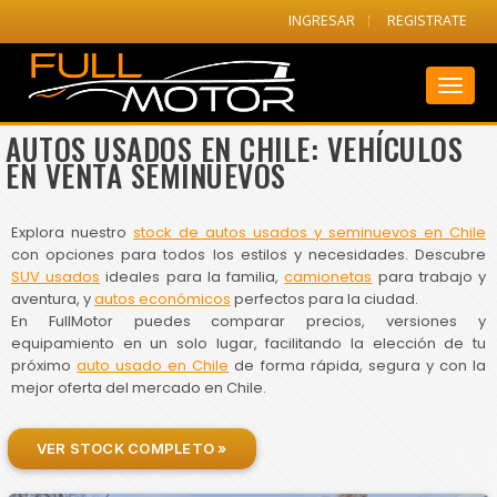
INGRESAR
REGISTRATE
Toggl
naviga
AUTOS USADOS EN CHILE: VEHÍCULOS
EN VENTA SEMINUEVOS
Explora nuestro
stock de autos usados y seminuevos en Chile
con opciones para todos los estilos y necesidades. Descubre
SUV usados
ideales para la familia,
camionetas
para trabajo y
aventura, y
autos económicos
perfectos para la ciudad.
En FullMotor puedes comparar precios, versiones y
equipamiento en un solo lugar, facilitando la elección de tu
próximo
auto usado en Chile
de forma rápida, segura y con la
mejor oferta del mercado en Chile.
VER STOCK COMPLETO »