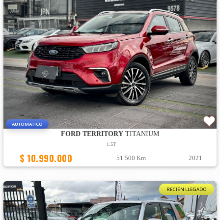
AUTOMATICO
FORD TERRITORY
TITANIUM
1.5T
$ 10.990.000
51.500 Km
2021
RECIÉN LLEGADO