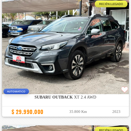
RECIÉN LLEGADO
AUTOMATICO
SUBARU OUTBACK
XT 2.4 AWD
$ 29.990.000
35.800 Km
2023
RECIÉN LLEGADO