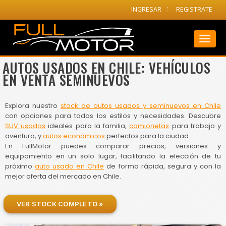
INGRESAR
REGISTRATE
Toggl
naviga
AUTOS USADOS EN CHILE: VEHÍCULOS
EN VENTA SEMINUEVOS
Explora nuestro
stock de autos usados y seminuevos en Chile
con opciones para todos los estilos y necesidades. Descubre
SUV usados
ideales para la familia,
camionetas
para trabajo y
aventura, y
autos económicos
perfectos para la ciudad.
En FullMotor puedes comparar precios, versiones y
equipamiento en un solo lugar, facilitando la elección de tu
próximo
auto usado en Chile
de forma rápida, segura y con la
mejor oferta del mercado en Chile.
VER STOCK COMPLETO »