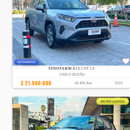
AUTOMATICO
TOYOTA RAV 4
LE CVT 2.0
UNICO DUEÑO
$ 21.980.000
40.466 Km
2024
RECIÉN LLEGADO