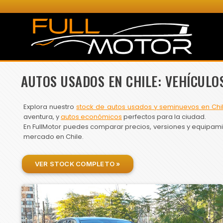
AUTOS USADOS EN CHILE: VEHÍCULO
Explora nuestro
stock de autos usados y seminuevos en Chi
aventura, y
autos económicos
perfectos para la ciudad.
En FullMotor puedes comparar precios, versiones y equipamien
mercado en Chile.
VER STOCK COMPLETO »