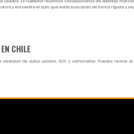
os usados. En FullMotor reunimos concesionarios de distintas marc
motora y encuentra el auto que estás buscando de forma rápida y se
EN CHILE
a variedad de autos usados, SUV y camionetas. Puedes revisar el
SI PUBLICAS EN CHILEAUTOS PRUEBA TAMBIÉN CON NOSOTROS.