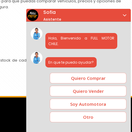
as para que puedas comparar vehículos, precios y opciones de
gura.
Sofia
Asistente
Hola, Bienvenido a FULL MOTOR
CHILE.
 stock de cada concesionario, comparar precios y contactar
En que te puedo ayudar?
Quiero Comprar
Quiero Vender
Soy Automotora
Otro