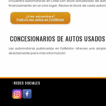
Encuentra automotoras en Chile con stock actualizado de aut
financiamiento en un solo lugar. Revisa el stock de cada auto
¿Eres automotora?
Publica tus autos en FullMotor
CONCESIONARIOS DE AUTOS USADOS 
Las automotoras publicadas en FullMotor ofrecen una ampli
directamente para más información.
REDES SOCIALES