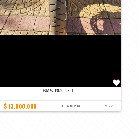
BMW F850
GS II
$ 13.000.000
13.400 Km
2022