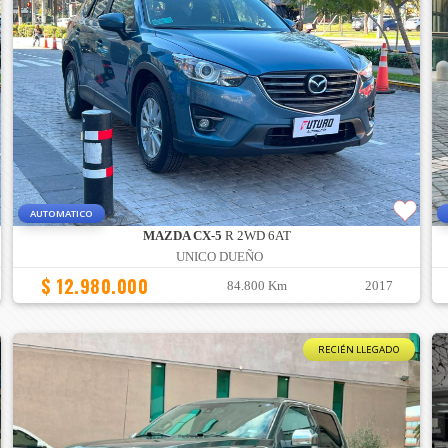
AUTOMATICO
MAZDA CX-5
R 2WD 6AT
UNICO DUEÑO
$ 12.980.000
84.800 Km
2017
RECIÉN LLEGADO