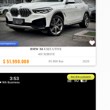
AUTOMATICO
BMW X6
EXECUTIVE
40I XDRIVE
$ 51.990.000
85.800 Km
2020
RECIÉN LLEGADO