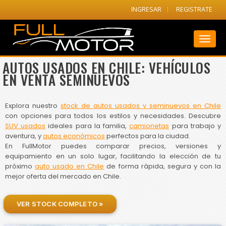
INGRESAR
REGISTRATE
Toggl
naviga
AUTOS USADOS EN CHILE: VEHÍCULOS
EN VENTA SEMINUEVOS
Explora nuestro
stock de autos usados y seminuevos en Chile
con opciones para todos los estilos y necesidades. Descubre
SUV usados
ideales para la familia,
camionetas
para trabajo y
aventura, y
autos económicos
perfectos para la ciudad.
En FullMotor puedes comparar precios, versiones y
equipamiento en un solo lugar, facilitando la elección de tu
próximo
auto usado en Chile
de forma rápida, segura y con la
mejor oferta del mercado en Chile.
VER STOCK COMPLETO »