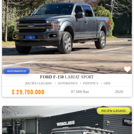
AUTOMATICO
FORD F-150
LARIAT SPORT
¡RECIÉN LLEGADO! • AUTOMÁTICO • PATENTE 0 • GRIS
$ 29.790.000
97.000 Km
2020
RECIÉN LLEGADO