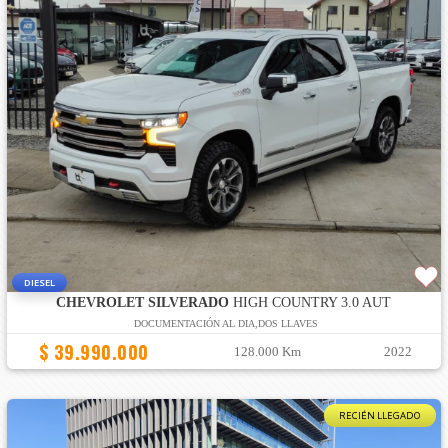
DIESEL
CHEVROLET SILVERADO
HIGH COUNTRY 3.0 AUT
DOCUMENTACIÓN AL DIA,DOS LLAVES
$ 39.990.000
128.000 Km
2022
RECIÉN LLEGADO