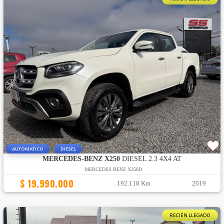
AUTOMATICO
DIESEL
MERCEDES-BENZ X250
DIESEL 2.3 4X4 AT
MERCEDES BENZ X250D
$ 19.990.000
192.118 Km
2019
RECIÉN LLEGADO