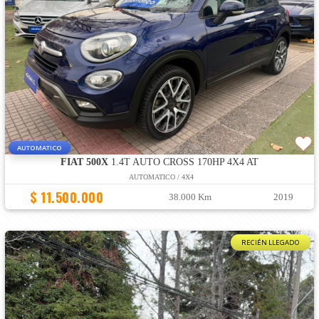
AUTOMATICO
FIAT 500X
1.4T AUTO CROSS 170HP 4X4 AT
AUTOMATICO / 4X4
$ 11.500.000
38.000 Km
2019
RECIÉN LLEGADO