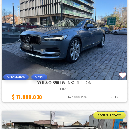
AUTOMATICO
DIESEL
VOLVO S90
D5 INSCRIPTION
DIESEL
$ 17.990.000
145.000 Km
2017
RECIÉN LLEGADO