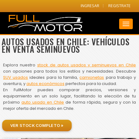
INGRESAR
REGISTRATE
Toggl
naviga
AUTOS USADOS EN CHILE: VEHÍCULOS
EN VENTA SEMINUEVOS
Explora nuestro
stock de autos usados y seminuevos en Chile
con opciones para todos los estilos y necesidades. Descubre
SUV usados
ideales para la familia,
camionetas
para trabajo y
aventura, y
autos económicos
perfectos para la ciudad.
En FullMotor puedes comparar precios, versiones y
equipamiento en un solo lugar, facilitando la elección de tu
próximo
auto usado en Chile
de forma rápida, segura y con la
mejor oferta del mercado en Chile.
VER STOCK COMPLETO »