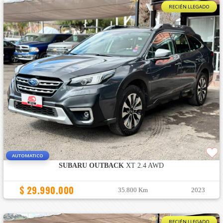
RECIÉN LLEGADO
AUTOMATICO
SUBARU OUTBACK
XT 2.4 AWD
$ 29.990.000
35.800 Km
2023
RECIÉN LLEGADO