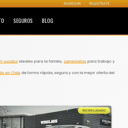
INGRESAR
REGISTRATE
TO
SEGUROS
BLOG
V usados
ideales para la familia,
camionetas
para trabajo y
do en Chile
de forma rápida, segura y con la mejor oferta del
RECIÉN LLEGADO