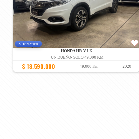
AUTOMATICO
HONDA HR-V
LX
UN DUEÑO- SOLO 49.000 KM
$ 13.590.000
49.000 Km
2020