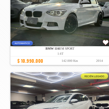
AUTOMATICO
BMW 116I
M SPORT
1.6T
$ 10.990.000
142.000 Km
2014
RECIÉN LLEGADO