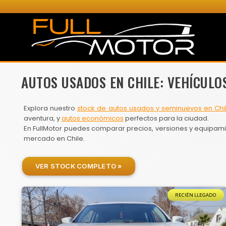
AUTOS USADOS EN CHILE: VEHÍCULO
Explora nuestro
stock de autos usados y seminuevos en Chi
aventura, y
autos económicos
perfectos para la ciudad.
En FullMotor puedes comparar precios, versiones y equipamien
mercado en Chile.
VER STOCK COMPLETO »
RECIÉN LLEGADO