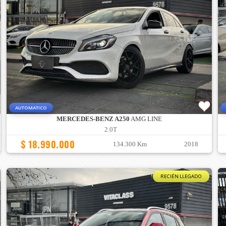
AUTOMATICO
MERCEDES-BENZ A250
AMG LINE
2.0T
$ 18.990.000
134.300 Km
2018
RECIÉN LLEGADO