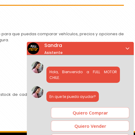
as para que puedas comparar vehículos, precios y opciones de
gura.
Sandra
Asistente
Hola, Bienvenido a FULL MOTOR
CHILE.
 stock de cada concesionario, comparar precios y contactar
En que te puedo ayudar?
Quiero Comprar
Quiero Vender