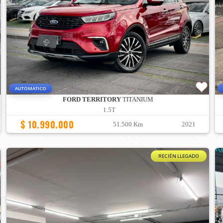
AUTOMATICO
FORD TERRITORY
TITANIUM
1.5T
$ 10.990.000
51.500 Km
2021
RECIÉN LLEGADO