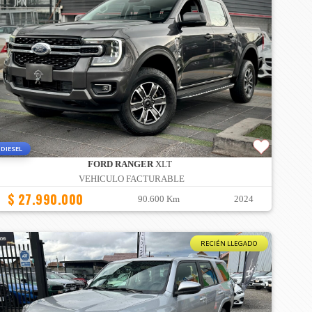
DIESEL
FORD RANGER
XLT
VEHICULO FACTURABLE
$ 27.990.000
90.600 Km
2024
RECIÉN LLEGADO