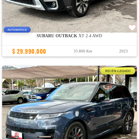
AUTOMATICO
SUBARU OUTBACK
XT 2.4 AWD
$ 29.990.000
35.800 Km
2023
RECIÉN LLEGADO