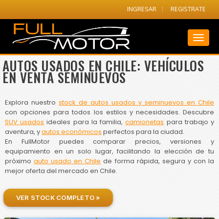
INGRESAR
REGISTRATE
Toggl
naviga
AUTOS USADOS EN CHILE: VEHÍCULOS
EN VENTA SEMINUEVOS
Explora nuestro
stock de autos usados y seminuevos en Chile
con opciones para todos los estilos y necesidades. Descubre
SUV usados
ideales para la familia,
camionetas
para trabajo y
aventura, y
autos económicos
perfectos para la ciudad.
En FullMotor puedes comparar precios, versiones y
equipamiento en un solo lugar, facilitando la elección de tu
próximo
auto usado en Chile
de forma rápida, segura y con la
mejor oferta del mercado en Chile.
VER STOCK COMPLETO »