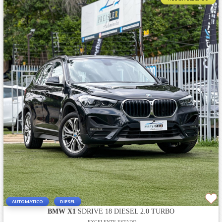
AUTOMATICO
DIESEL
BMW X1
SDRIVE 18 DIESEL 2.0 TURBO
EXCELENTE ESTADO