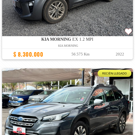
KIA MORNING
EX 1.2 MPI
KIA MORNING
$ 8.300.000
56.575 Km
2022
RECIÉN LLEGADO